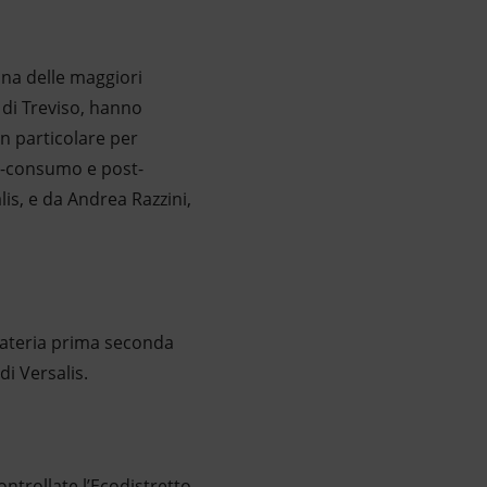
 una delle maggiori
a di Treviso, hanno
n particolare per
ost-consumo e post-
lis, e da Andrea Razzini,
 materia prima seconda
di Versalis.
ontrollate l’Ecodistretto