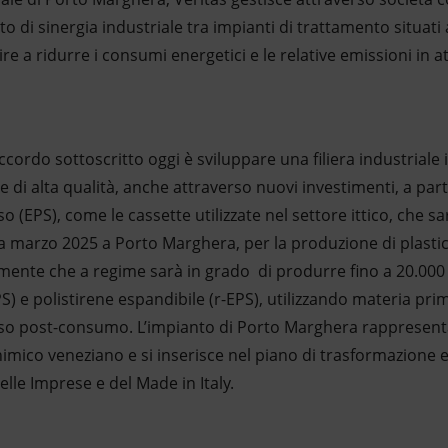
to di sinergia industriale tra impianti di trattamento situati
uire a ridurre i consumi energetici e le relative emissioni in 
accordo sottoscritto oggi è sviluppare una filiera industriale
e di alta qualità, anche attraverso nuovi investimenti, a part
nso (EPS), come le cassette utilizzate nel settore ittico, che 
 a marzo 2025 a Porto Marghera, per la produzione di plasti
mente che a regime sarà in grado di produrre fino a 20.000 t
PPS) e polistirene espandibile (r-EPS), utilizzando materia p
anso post-consumo. L’impianto di Porto Marghera rappresenta 
imico veneziano e si inserisce nel piano di trasformazione e 
elle Imprese e del Made in Italy.