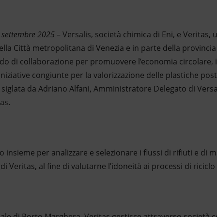
4 settembre 2025
– Versalis, società chimica di Eni, e Veritas,
a nella Città metropolitana di Venezia e in parte della provinci
rdo di collaborazione per promuovere l’economia circolare, i
 iniziative congiunte per la valorizzazione delle plastiche p
ta siglata da Adriano Alfani, Amministratore Delegato di Versa
as.
 insieme per analizzare e selezionare i flussi di rifiuti e di
i Veritas, al fine di valutarne l’idoneità ai processi di riciclo 
iale di Porto Marghera, Veritas gestisce attraverso società c