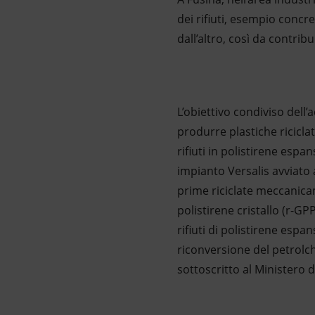
dei rifiuti, esempio concre
dall’altro, così da contrib
L’obiettivo condiviso dell’
produrre plastiche riciclat
rifiuti in polistirene espa
impianto Versalis avviato
prime riciclate meccanica
polistirene cristallo (r-G
rifiuti di polistirene esp
riconversione del petrolch
sottoscritto al Ministero d