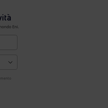
ità
l mondo Eni.
tamento