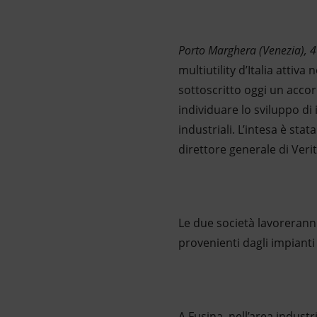
Market Abuse
Porto Marghera (Venezia), 
multiutility d’Italia attiv
sottoscritto oggi un acco
individuare lo sviluppo di
industriali. L’intesa è sta
direttore generale di Verit
Le due società lavoreranno
provenienti dagli impianti d
A Fusina, nell’area industr