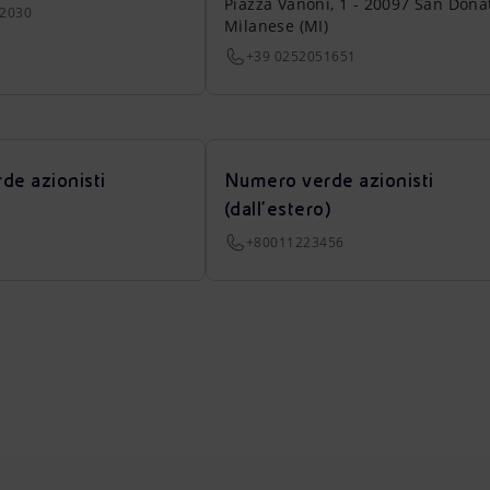
Piazza Vanoni, 1 - 20097 San Dona
22030
Milanese (MI)
+39 0252051651
de azionisti
Numero verde azionisti
(dall’estero)
+80011223456