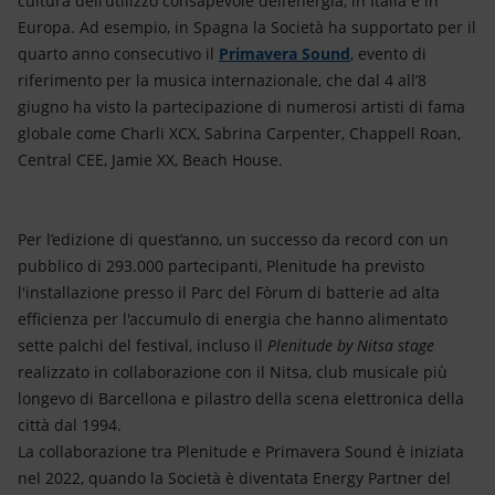
cultura dell’utilizzo consapevole dell’energia, in Italia e in
Europa. Ad esempio, in Spagna la Società ha supportato per il
quarto anno consecutivo il
Primavera Sound
, evento di
riferimento per la musica internazionale, che dal 4 all’8
giugno ha visto la partecipazione di numerosi artisti di fama
globale come Charli XCX, Sabrina Carpenter, Chappell Roan,
Central CEE, Jamie XX, Beach House.
Per l’edizione di quest’anno, un successo da record con un
pubblico di 293.000 partecipanti, Plenitude ha previsto
l'installazione presso il Parc del Fòrum di batterie ad alta
efficienza per l'accumulo di energia che hanno alimentato
sette palchi del festival, incluso il
Plenitude by Nitsa stage
realizzato in collaborazione con il Nitsa, club musicale più
longevo di Barcellona e pilastro della scena elettronica della
città dal 1994.
La collaborazione tra Plenitude e Primavera Sound è iniziata
nel 2022, quando la Società è diventata Energy Partner del