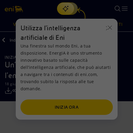
Cerca
VISIONE
AZIONI
PRODOTTI
Utilizza l'intelligenza
artificiale di Eni
Indietro
Media
Comunicati Stampa
Una finestra sul mondo Eni, a tua
Oppure
scopri EnergIA
, la nostra nuova soluzione di intelligenza
disposizione. EnergIA è uno strumento
artificiale.
INIZIATIVE PER I TERRITORI
Visione
Azioni
Prodotti
innovativo basato sulle capacità
Un’estate al ritmo di musica con
dell’intelligenza artificiale, che può aiutarti
l’energia di Plenitude
a navigare tra i contenuti di eni.com,
Mission e valori
Diversificazione energetica
Casa
trovando subito la risposta alle tue
18 giugno 2025 - 15:30 CEST
domande.
Persone e Partnership
Tecnologie per la transizione
Imprese
Net Zero
Collaborazioni per l'innovazione
Mobilità
INIZIA ORA
Modello satellitare
Attività nel mondo