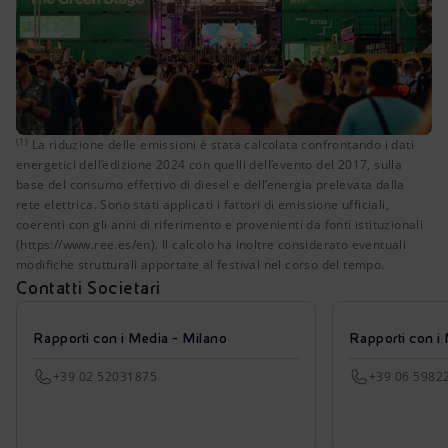
(1)
La riduzione delle emissioni è stata calcolata confrontando 
La riduzione delle emissioni è stata calcolata confrontando i dati
energetici dell’edizione 2024 con quelli dell’evento del 2017, sulla
base del consumo effettivo di diesel e dell’energia prelevata dalla
rete elettrica. Sono stati applicati i fattori di emissione ufficiali,
coerenti con gli anni di riferimento e provenienti da fonti istituzionali
(https://www.ree.es/en). Il calcolo ha inoltre considerato eventuali
modifiche strutturali apportate al festival nel corso del tempo.
Contatti Societari
Rapporti con i Media - Milano
Rapporti con i
+39 02 52031875
+39 06 5982