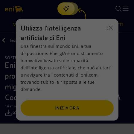
Cerca
VISIONE
AZIONI
PRODOTTI
Utilizza l'intelligenza
artificiale di Eni
Indietro
Media
Comunicati Stampa
Una finestra sul mondo Eni, a tua
Oppure
scopri EnergIA
, la nostra nuova soluzione di intelligenza
disposizione. EnergIA è uno strumento
artificiale.
SOSTENIBILITÀ
Visione
Azioni
Prodotti
innovativo basato sulle capacità
Eni rilancia il suo impegno alla
dell’intelligenza artificiale, che può aiutarti
promozione dei sistemi di cottura
a navigare tra i contenuti di eni.com,
Mission e valori
Diversificazione energetica
Casa
trovando subito la risposta alle tue
migliorati in occasione del Clean
domande.
Persone e Partnership
Tecnologie per la transizione
Imprese
Cooking Summit for Africa della IEA
Net Zero
Collaborazioni per l'innovazione
Mobilità
14 maggio 2024 - 15:45 CEST
INIZIA ORA
Modello satellitare
Attività nel mondo