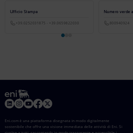
Ufficio Stampa
Numero verde azi
+39.0252031875 - +39.0659822030
800940924
Eni.com è una piattaforma disegnata in modo digitalmente
sostenibile che offre una visione immediata delle attività di Eni. Si
rivolge a tutti, raccontando in modo trasparente e accessibile i