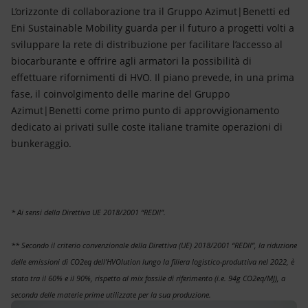
L’orizzonte di collaborazione tra il Gruppo Azimut|Benetti ed
Eni Sustainable Mobility guarda per il futuro a progetti volti a
sviluppare la rete di distribuzione per facilitare l’accesso al
biocarburante e offrire agli armatori la possibilità di
effettuare rifornimenti di HVO. Il piano prevede, in una prima
fase, il coinvolgimento delle marine del Gruppo
Azimut|Benetti come primo punto di approvvigionamento
dedicato ai privati sulle coste italiane tramite operazioni di
bunkeraggio.
* Ai sensi della Direttiva UE 2018/2001 “REDII”.
** Secondo il criterio convenzionale della Direttiva (UE) 2018/2001 “REDII”, la riduzione
delle emissioni di CO2eq dell’HVOlution lungo la filiera logistico-produttiva nel 2022, è
stata tra il 60% e il 90%, rispetto al mix fossile di riferimento (i.e. 94g CO2eq/MJ), a
seconda delle materie prime utilizzate per la sua produzione.