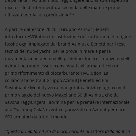
da parte di HVOlution può raggiungere fino al 90% rispetto al
mix fossile di riferimento, a seconda delle materie prime
utilizzate per la sua produzione**.
A partire dall’estate 2023, il Gruppo Azimut|Benetti
introdurrà HVOlution in sostituzione del carburante di origine
fossile oggi impiegato dai brand Azimut e Benetti per i test
tecnici dei nuovi yacht, per le prove in mare e per la
movimentazione dei modelli prototipo. Inoltre, i nuovi modelli
Azimut potranno essere consegnati agli armatori con un
primo rifornimento di biocarburante HVOlution. La
collaborazione tra il Gruppo Azimut|Benetti ed Eni
Sustainable Mobility verrà inaugurata a inizio giugno con il
primo viaggio del nuovo Magellano 60 di Azimut, che da
Savona raggiungerà Taormina per la première internazionale
allo “Yachting Gala”, evento organizzato da Azimut per oltre
600 armatori da tutto il mondo.
“
Questa prima fornitura di biocarburante al settore della nautica