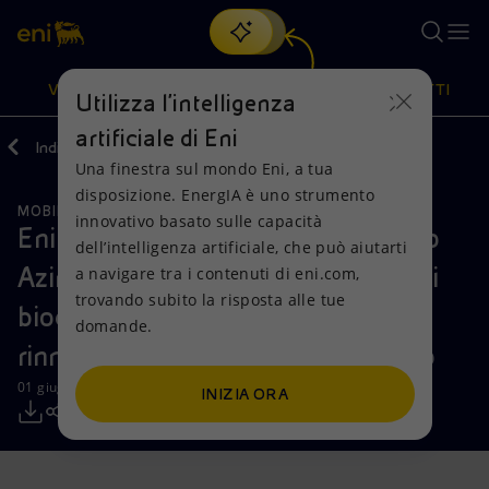
Cerca
VISIONE
AZIONI
PRODOTTI
Utilizza l'intelligenza
artificiale di Eni
Indietro
Media
Comunicati Stampa
Una finestra sul mondo Eni, a tua
Oppure
scopri EnergIA
, la nostra nuova soluzione di intelligenza
disposizione. EnergIA è uno strumento
artificiale.
MOBILITÀ SOSTENIBILE
INCONTRI E ACCORDI
Visione
Azioni
Prodotti
innovativo basato sulle capacità
Eni Sustainable Mobility: al Gruppo
dell’intelligenza artificiale, che può aiutarti
Azimut-Benetti la prima fornitura di
a navigare tra i contenuti di eni.com,
Mission e valori
Diversificazione energetica
Casa
trovando subito la risposta alle tue
biocarburante da materie prime
domande.
Persone e Partnership
Tecnologie per la transizione
Imprese
rinnovabili per la nautica da diporto
Net Zero
Collaborazioni per l'innovazione
Mobilità
01 giugno 2023 - 10:00 CEST
INIZIA ORA
Modello satellitare
Attività nel mondo