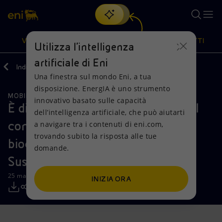
Cerca
VISIONE
AZIONI
PRODOTTI
Utilizza l'intelligenza
artificiale di Eni
Indietro
Media
Comunicati Stampa
Una finestra sul mondo Eni, a tua
Oppure
scopri EnergIA
, la nostra nuova soluzione di intelligenza
disposizione. EnergIA è uno strumento
artificiale.
MOBILITÀ SOSTENIBILE
Visione
Azioni
Prodotti
innovativo basato sulle capacità
È di Kenya Airways il primo volo dal
dell’intelligenza artificiale, che può aiutarti
continente africano con il
a navigare tra i contenuti di eni.com,
Mission e valori
Diversificazione energetica
Casa
trovando subito la risposta alle tue
biocarburante per l’aviazione di Eni
domande.
Persone e Partnership
Tecnologie per la transizione
Imprese
Sustainable Mobility
Net Zero
Collaborazioni per l'innovazione
Mobilità
25 maggio 2023 - 08:00 CEST
INIZIA ORA
Modello satellitare
Attività nel mondo