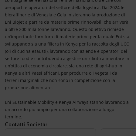
compagnie aeree nazionali e internazionali, oltre che con
aeroporti e operatori del settore della logistica. Dal 2024 le
bioraffinerie di Venezia e Gela inizieranno la produzione di
Eni Biojet a partire da materie prime rinnovabili che arriverà
a oltre 200 mila tonnellate/anno. Questo obiettivo richiede
un’importante fornitura di materie prime per la quale Eni sta
sviluppando sia una filiera in Kenya per la raccolta degli UCO
(oli di cucina esausti), lavorando con aziende e operatori del
settore food e contribuendo a gestire un rifiuto alimentare in
un’ottica di economia circolare, sia una rete di agri-hub in
Kenya e altri Paesi africani, per produrre oli vegetali da
terreni marginali che non sono in competizione con la
produzione alimentare.
Eni Sustainable Mobility e Kenya Airways stanno lavorando a
un accordo più ampio per una collaborazione a lungo
termine.
Contatti Societari