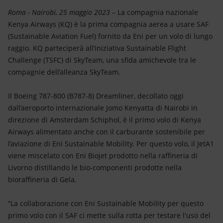
Energia accessibile
Roma - Nairobi, 25 maggio 2023
– La compagnia nazionale
Kenya Airways (KQ) è la prima compagnia aerea a usare SAF
Innovazione
(Sustainable Aviation Fuel) fornito da Eni per un volo di lungo
raggio. KQ parteciperà all’iniziativa Sustainable Flight
Scenari energetici
Challenge (TSFC) di SkyTeam, una sfida amichevole tra le
compagnie dell’alleanza SkyTeam.
Il Boeing 787-800 (B787-8) Dreamliner, decollato oggi
dall’aeroporto internazionale Jomo Kenyatta di Nairobi in
direzione di Amsterdam Schiphol, è il primo volo di Kenya
Airways alimentato anche con il carburante sostenibile per
l’aviazione di Eni Sustainable Mobility. Per questo volo, il JetA1
viene miscelato con Eni Biojet prodotto nella raffineria di
Livorno distillando le bio-componenti prodotte nella
bioraffineria di Gela.
“La collaborazione con Eni Sustainable Mobility per questo
primo volo con il SAF ci mette sulla rotta per testare l'uso del