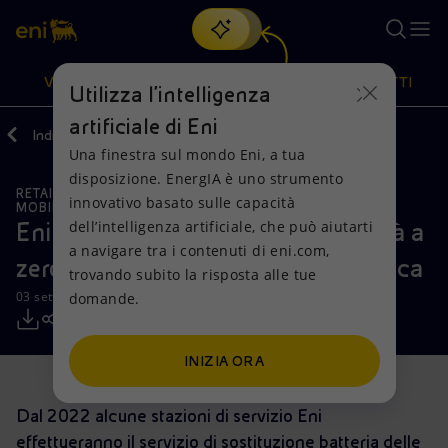
Cerca
VISIONE
AZIONI
PRODOTTI
Utilizza l'intelligenza
artificiale di Eni
Indietro
Media
Comunicati Stampa
2021
09
Una finestra sul mondo Eni, a tua
Oppure
scopri EnergIA
, la nostra nuova soluzione di intelligenza
disposizione. EnergIA è uno strumento
artificiale.
RETAIL E RINNOVABILI
INCONTRI E ACCORDI
Visione
Azioni
Prodotti
innovativo basato sulle capacità
MOBILITÀ SOSTENIBILE
dell’intelligenza artificiale, che può aiutarti
Eni e XEV, accordo per una mobilità a
a navigare tra i contenuti di eni.com,
Mission e valori
Diversificazione energetica
Casa
zero emissioni e zero tempi di ricarica
trovando subito la risposta alle tue
03 settembre 2021 - 12:00 CEST
domande.
Persone e Partnership
Tecnologie per la transizione
Imprese
Net Zero
Collaborazioni per l'innovazione
Mobilità
INIZIA ORA
Modello satellitare
Attività nel mondo
Dal 2022 alcune stazioni di servizio Eni
effettueranno il servizio di sostituzione batteria delle