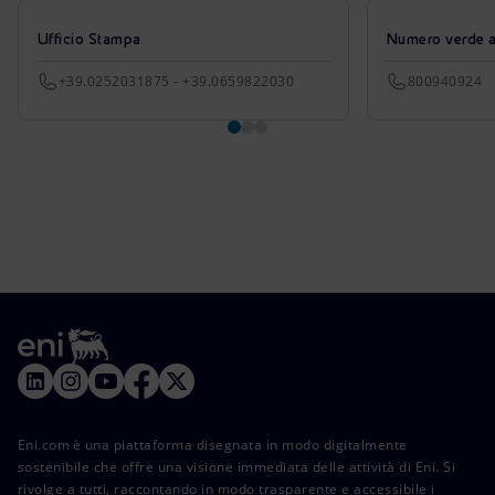
Ufficio Stampa
Numero verde azi
+39.0252031875 - +39.0659822030
800940924
Eni.com è una piattaforma disegnata in modo digitalmente
sostenibile che offre una visione immediata delle attività di Eni. Si
rivolge a tutti, raccontando in modo trasparente e accessibile i