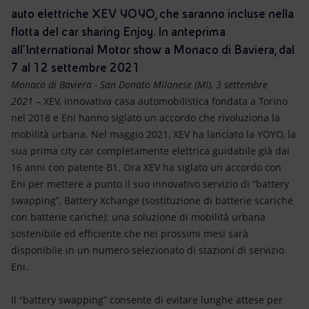
Energia accessibile
auto elettriche XEV YOYO, che saranno incluse nella
flotta del car sharing Enjoy. In anteprima
Innovazione
all’International Motor show a Monaco di Baviera, dal
7 al 12 settembre 2021
Scenari energetici
Monaco di Baviera - San Donato Milanese (MI), 3 settembre
2021
– XEV, innovativa casa automobilistica fondata a Torino
nel 2018 e Eni hanno siglato un accordo che rivoluziona la
mobilità urbana. Nel maggio 2021, XEV ha lanciato la YOYO, la
sua prima city car completamente elettrica guidabile già dai
16 anni con patente B1. Ora XEV ha siglato un accordo con
Eni per mettere a punto il suo innovativo servizio di “battery
swapping”, Battery Xchange (sostituzione di batterie scariche
con batterie cariche): una soluzione di mobilità urbana
sostenibile ed efficiente che nei prossimi mesi sarà
disponibile in un numero selezionato di stazioni di servizio
Eni.
Il “battery swapping” consente di evitare lunghe attese per