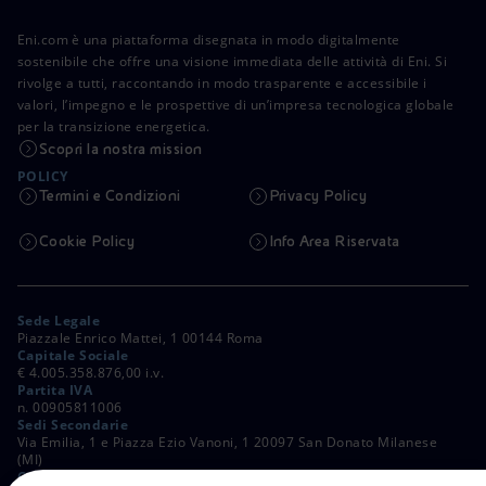
Eni.com è una piattaforma disegnata in modo digitalmente
sostenibile che offre una visione immediata delle attività di Eni. Si
rivolge a tutti, raccontando in modo trasparente e accessibile i
valori, l’impegno e le prospettive di un’impresa tecnologica globale
per la transizione energetica.
Scopri la nostra mission
POLICY
Termini e Condizioni
Privacy Policy
Cookie Policy
Info Area Riservata
Sede Legale
Piazzale Enrico Mattei, 1 00144 Roma
Capitale Sociale
€ 4.005.358.876,00 i.v.
Partita IVA
n. 00905811006
Sedi Secondarie
Via Emilia, 1 e Piazza Ezio Vanoni, 1 20097 San Donato Milanese
(MI)
C. Fiscale e Registro Imprese di Roma