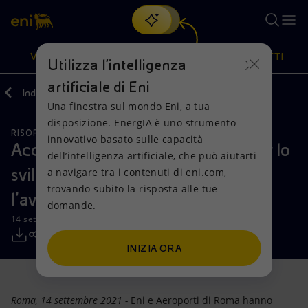
Cerca
VISIONE
AZIONI
PRODOTTI
Utilizza l'intelligenza
artificiale di Eni
Indietro
Media
Comunicati Stampa
2021
09
Una finestra sul mondo Eni, a tua
Oppure
scopri EnergIA
, la nostra nuova soluzione di intelligenza
disposizione. EnergIA è uno strumento
artificiale.
RISORSE NATURALI
Visione
Azioni
Prodotti
innovativo basato sulle capacità
Accordo Eni-Aeroporti di Roma per lo
dell’intelligenza artificiale, che può aiutarti
sviluppo di biocarburanti per
a navigare tra i contenuti di eni.com,
Mission e valori
Diversificazione energetica
Casa
trovando subito la risposta alle tue
l’aviazione
domande.
Persone e Partnership
Tecnologie per la transizione
Imprese
14 settembre 2021 - 10:30 CEST
Net Zero
Collaborazioni per l'innovazione
Mobilità
INIZIA ORA
Modello satellitare
Attività nel mondo
Roma, 14 settembre 2021 -
Eni e Aeroporti di Roma hanno