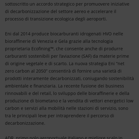
Energia accessibile
sottoscritto un accordo strategico per promuovere iniziative
di decarbonizzazione del settore aereo e accelerare il
Innovazione
processo di transizione ecologica degli aeroporti.
Scenari energetici
Eni dal 2014 produce biocarburanti idrogenati HVO nelle
bioraffinerie di Venezia e Gela grazie alla tecnologia
proprietaria Ecofining™, che consente anche di produrre
carburanti sostenibili per l’aviazione (SAF) da materie prime
di origine vegetale e di scarto. La nuova strategia Eni “net
zero carbon al 2050” consentirà di fornire una varietà di
prodotti interamente decarbonizzati, coniugando sostenibilità
ambientale e finanziaria. La recente fusione dei business
rinnovabili e del retail, lo sviluppo delle bioraffinerie e della
produzione di biometano e la vendita di vettori energetici low
carbon e servizi alla mobilità nelle stazioni di servizio, sono
tra le principali leve per intraprendere il percorso di
decarbonizzazione.
ADR, primo polo aeroportuale italiano e migliore scalo in