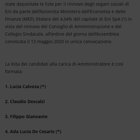
Energia accessibile
state depositate le liste per il rinnovo degli organi sociali di
Eni da parte dell’Azionista Ministero dell’Economia e delle
Innovazione
Finanze (MEF), titolare del 4,34% del capitale di Eni SpA (1) in
vista del rinnovo del Consiglio di Amministrazione e del
Scenari energetici
Collegio Sindacale, all’ordine del giorno dell’Assemblea
convocata il 13 maggio 2020 in unica convocazione.
La lista dei candidati alla carica di Amministratore è così
formata:
1. Lucia Calvosa (*)
2. Claudio Descalzi
3. Filippo Giansante
4. Ada Lucia De Cesaris (*)