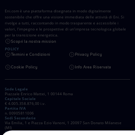
Eni.com è una piattaforma disegnata in modo digitalmente
sostenibile che offre una visione immediata delle attività di Eni. Si
rivolge a tutti, raccontando in modo trasparente e accessibile i
valori, l’impegno e le prospettive di un’impresa tecnologica globale
per la transizione energetica.
Scopri la nostra mission
POLICY
Termini e Condizioni
Privacy Policy
Cookie Policy
Info Area Riservata
Sede Legale
Piazzale Enrico Mattei, 1 00144 Roma
Capitale Sociale
€ 4.005.358.876,00 i.v.
Partita IVA
n. 00905811006
Sedi Secondarie
Via Emilia, 1 e Piazza Ezio Vanoni, 1 20097 San Donato Milanese
(MI)
C. Fiscale e Registro Imprese di Roma