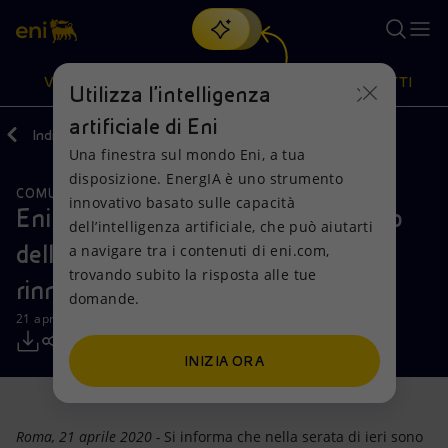
Cerca
VISIONE
AZIONI
PRODOTTI
Utilizza l'intelligenza
artificiale di Eni
Indietro
Media
Comunicati Stampa
04
Una finestra sul mondo Eni, a tua
Oppure
scopri EnergIA
, la nostra nuova soluzione di intelligenza
disposizione. EnergIA è uno strumento
artificiale.
COMUNICAZIONI CDA
Visione
Azioni
Prodotti
innovativo basato sulle capacità
Eni: depositate le liste del Ministero
dell’intelligenza artificiale, che può aiutarti
dell’economia e delle finanze per il
a navigare tra i contenuti di eni.com,
Mission e valori
Diversificazione energetica
Casa
trovando subito la risposta alle tue
rinnovo degli organi sociali
domande.
Persone e Partnership
Tecnologie per la transizione
Imprese
21 aprile 2020 - 12:55 CEST
Net Zero
Collaborazioni per l'innovazione
Mobilità
INIZIA ORA
Modello satellitare
Attività nel mondo
Roma, 21 aprile 2020 -
Si informa che nella serata di ieri sono