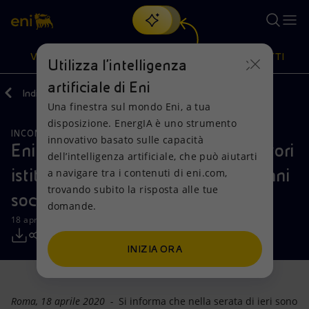
Cerca
VISIONE
AZIONI
PRODOTTI
Utilizza l'intelligenza
artificiale di Eni
Indietro
Media
Comunicati Stampa
04
Una finestra sul mondo Eni, a tua
Oppure
scopri EnergIA
, la nostra nuova soluzione di intelligenza
disposizione. EnergIA è uno strumento
artificiale.
INCONTRI E ACCORDI
Visione
Azioni
Prodotti
innovativo basato sulle capacità
Eni: depositate le liste degli investitori
dell’intelligenza artificiale, che può aiutarti
istituzionali per il rinnovo degli organi
a navigare tra i contenuti di eni.com,
Mission e valori
Diversificazione energetica
Casa
trovando subito la risposta alle tue
sociali
domande.
Persone e Partnership
Tecnologie per la transizione
Imprese
18 aprile 2020 - 20:00 CEST
Net Zero
Collaborazioni per l'innovazione
Mobilità
INIZIA ORA
Modello satellitare
Attività nel mondo
Roma, 18 aprile 2020 -
Si informa che nella serata di ieri sono