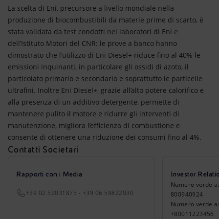
La scelta di Eni, precursore a livello mondiale nella
produzione di biocombustibili da materie prime di scarto, è
stata validata da test condotti nei laboratori di Eni e
dell’Istituto Motori del CNR: le prove a banco hanno
dimostrato che l’utilizzo di Eni Diesel+ riduce fino al 40% le
emissioni inquinanti, in particolare gli ossidi di azoto, il
particolato primario e secondario e soprattutto le particelle
ultrafini. Inoltre Eni Diesel+, grazie all’alto potere calorifico e
alla presenza di un additivo detergente, permette di
mantenere pulito il motore e ridurre gli interventi di
manutenzione, migliora l’efficienza di combustione e
consente di ottenere una riduzione dei consumi fino al 4%.
Contatti Societari
Rapporti con i Media
Investor Relati
Numero verde azio
+39 02 52031875 - +39 06 59822030
800940924
Numero verde azi
+80011223456