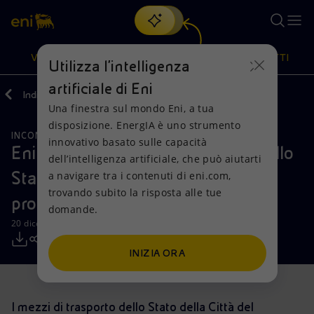
Cerca
VISIONE
AZIONI
PRODOTTI
Utilizza l'intelligenza
artificiale di Eni
Indietro
Media
Comunicati Stampa
Una finestra sul mondo Eni, a tua
Oppure
scopri EnergIA
, la nostra nuova soluzione di intelligenza
disposizione. EnergIA è uno strumento
artificiale.
INCONTRI E ACCORDI
Visione
Azioni
Prodotti
innovativo basato sulle capacità
Eni: intesa con il Governatorato dello
dell’intelligenza artificiale, che può aiutarti
Stato della Città del Vaticano per
a navigare tra i contenuti di eni.com,
Mission e valori
Diversificazione energetica
Casa
trovando subito la risposta alle tue
promuovere l’economia circolare
domande.
Persone e Partnership
Tecnologie per la transizione
Imprese
20 dicembre 2018 - 13:45 CET
Net Zero
Collaborazioni per l'innovazione
Mobilità
INIZIA ORA
Modello satellitare
Attività nel mondo
I mezzi di trasporto dello Stato della Città del