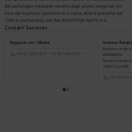
del portafoglio mediante vendita degli assets marginali, Eni
esce dal business Upstream in Croazia, dove è presente dal
1996 in partnership con INA-INDUSTRIJA NAFTE d.d..
Contatti Societari
Rapporti con i Media
Investor Relati
Numero verde azio
+39 02 52031875 - +39 06 59822030
800940924
Numero verde azi
+80011223456
+39 025205