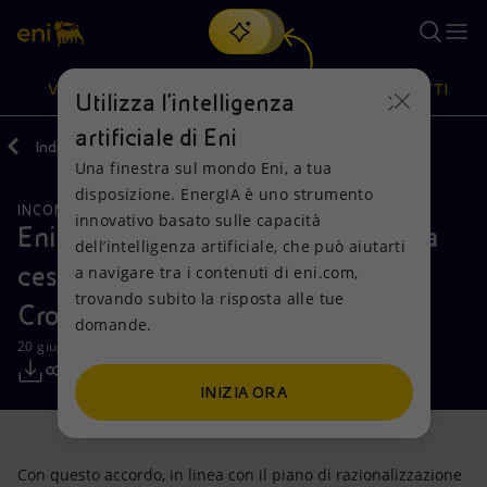
Cerca
VISIONE
AZIONI
PRODOTTI
Utilizza l'intelligenza
artificiale di Eni
Indietro
Media
Comunicati Stampa
Una finestra sul mondo Eni, a tua
Oppure
scopri EnergIA
, la nostra nuova soluzione di intelligenza
disposizione. EnergIA è uno strumento
artificiale.
INCONTRI E ACCORDI
RISORSE NATURALI
Visione
Azioni
Prodotti
innovativo basato sulle capacità
Eni firma un accordo con INA per la
dell’intelligenza artificiale, che può aiutarti
cessione delle attività upstream in
a navigare tra i contenuti di eni.com,
Mission e valori
Diversificazione energetica
Casa
trovando subito la risposta alle tue
Croazia
domande.
Persone e Partnership
Tecnologie per la transizione
Imprese
20 giugno 2018 - 12:00 CEST
Net Zero
Collaborazioni per l'innovazione
Mobilità
INIZIA ORA
Modello satellitare
Attività nel mondo
Con questo accordo, in linea con il piano di razionalizzazione