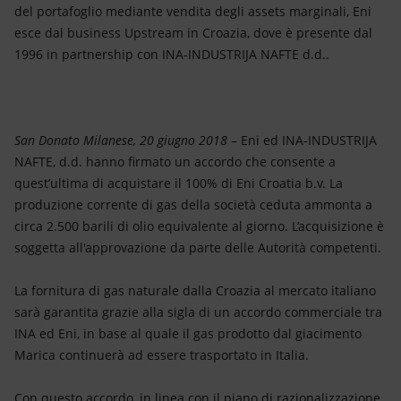
Energia accessibile
del portafoglio mediante vendita degli assets marginali, Eni
esce dal business Upstream in Croazia, dove è presente dal
Innovazione
1996 in partnership con INA-INDUSTRIJA NAFTE d.d..
Scenari energetici
San Donato Milanese, 20 giugno 2018
– Eni ed INA-INDUSTRIJA
NAFTE, d.d. hanno firmato un accordo che consente a
quest’ultima di acquistare il 100% di Eni Croatia b.v. La
produzione corrente di gas della società ceduta ammonta a
circa 2.500 barili di olio equivalente al giorno. L’acquisizione è
soggetta all'approvazione da parte delle Autorità competenti.
La fornitura di gas naturale dalla Croazia al mercato italiano
sarà garantita grazie alla sigla di un accordo commerciale tra
INA ed Eni, in base al quale il gas prodotto dal giacimento
Marica continuerà ad essere trasportato in Italia.
Con questo accordo, in linea con il piano di razionalizzazione