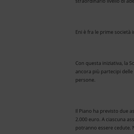
straordinario livello di ade
Eni è fra le prime società 
Con questa iniziativa, la S
ancora più partecipi delle 
persone.
Il Piano ha previsto due a
2.000 euro. A ciascuna ass
potranno essere cedute. N