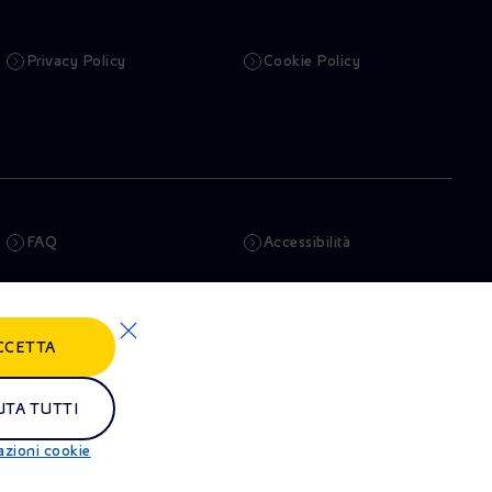
Privacy Policy
Cookie Policy
FAQ
Accessibilità
Newsletter
Intelligenza artificiale
CCETTA
Truffe e Phishing
Whistleblowing
Remit
Alluvioni
UTA TUTTI
azioni cookie