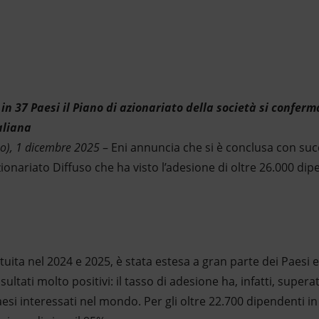
in 37 Paesi il Piano di azionariato della società si confer
taliana
o), 1 dicembre
2025
– Eni annuncia che si è conclusa con su
zionariato Diffuso che ha visto l’adesione di oltre 26.000 dip
atuita nel 2024 e 2025, è stata estesa a gran parte dei Paesi es
ltati molto positivi: il tasso di adesione ha, infatti, superato
esi interessati nel mondo. Per gli oltre 22.700 dipendenti in 