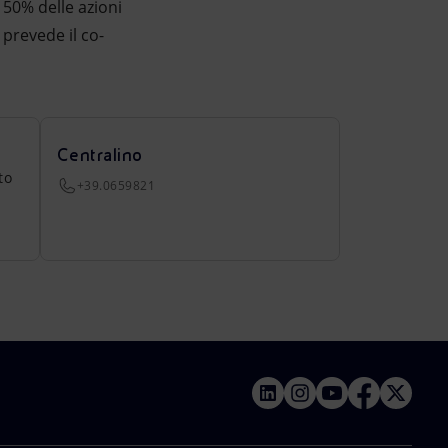
l 50% delle azioni
prevede il co-
Centralino
to
+39.0659821