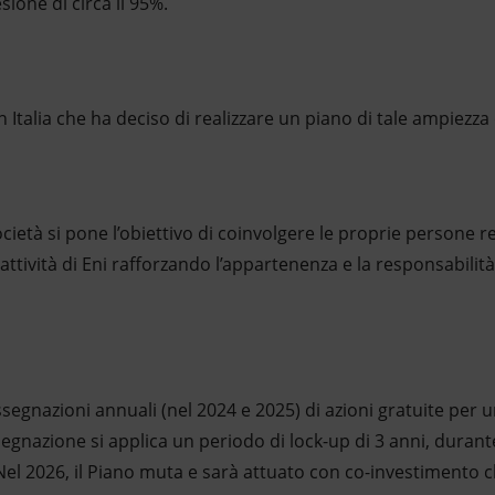
sione di circa il 95%.
in Italia che ha deciso di realizzare un piano di tale ampiezza
ocietà si pone l’obiettivo di coinvolgere le proprie persone 
attività di Eni rafforzando l’appartenenza e la responsabilità 
ssegnazioni annuali (nel 2024 e 2025) di azioni gratuite per
egnazione si applica un periodo di lock-up di 3 anni, durante
el 2026, il Piano muta e sarà attuato con co-investimento c