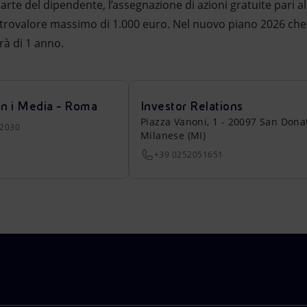
parte del dipendente, l’assegnazione di azioni gratuite pari a
ntrovalore massimo di 1.000 euro. Nel nuovo piano 2026 che 
rà di 1 anno.
on i Media - Roma
Investor Relations
Piazza Vanoni, 1 - 20097 San Dona
22030
Milanese (MI)
+39 0252051651