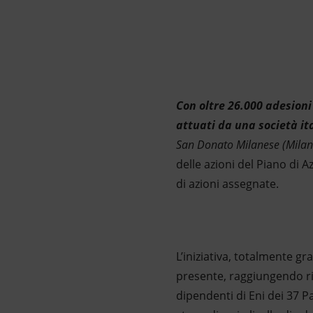
Market Abuse
Con oltre 26.000 adesioni 
attuati da una società i
San Donato Milanese (Milan
delle azioni del Piano di A
di azioni assegnate.
L’iniziativa, totalmente gr
presente, raggiungendo risu
dipendenti di Eni dei 37 Pa