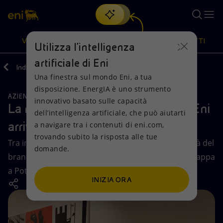
Cerca
VISIONE
AZIONI
PRODOTTI
Utilizza l'intelligenza
artificiale di Eni
Indietro
Media
Storie
Una finestra sul mondo Eni, a tua
Oppure
scopri EnergIA
, la nostra nuova soluzione di intelligenza
disposizione. EnergIA è uno strumento
artificiale.
AZIENDA
Visione
Azioni
Prodotti
innovativo basato sulle capacità
La mostra sulla storia del marchio Eni
dell’intelligenza artificiale, che può aiutarti
arriva in Basilicata
a navigare tra i contenuti di eni.com,
Mission e valori
Diversificazione energetica
Casa
trovando subito la risposta alle tue
Tra incontro con il territorio e scoperta dell’identità del
domande.
Persone e Partnership
Tecnologie per la transizione
Imprese
brand, la mostra sull’iconico Cane a Sei Zampe fa tappa
a Potenza.
Net Zero
Collaborazioni per l'innovazione
Mobilità
INIZIA ORA
Modello satellitare
Attività nel mondo