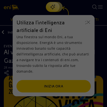
Cerca
VISIONE
AZIONI
PRODOTTI
Utilizza l'intelligenza
artificiale di Eni
Indietro
Media
News
Una finestra sul mondo Eni, a tua
Oppure
scopri EnergIA
, la nostra nuova soluzione di intelligenza
disposizione. EnergIA è uno strumento
artificiale.
EVENTI
Visione
Azioni
Prodotti
innovativo basato sulle capacità
Al via la seconda stagione di Arte al
dell’intelligenza artificiale, che può aiutarti
Gazometro
a navigare tra i contenuti di eni.com,
Mission e valori
Diversificazione energetica
Casa
trovando subito la risposta alle tue
28 marzo 2025 - 17:01 CET
domande.
Persone e Partnership
Tecnologie per la transizione
Imprese
Net Zero
Collaborazioni per l'innovazione
Mobilità
INIZIA ORA
Modello satellitare
Attività nel mondo