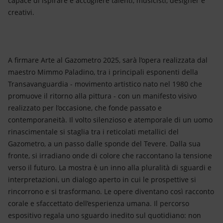
capace di ispirare e accogliere talenti, musicisti, designer e
creativi.
A firmare Arte al Gazometro 2025, sarà l’opera realizzata dal
maestro Mimmo Paladino, tra i principali esponenti della
Transavanguardia - movimento artistico nato nel 1980 che
promuove il ritorno alla pittura - con un manifesto visivo
realizzato per l’occasione, che fonde passato e
contemporaneità. Il volto silenzioso e atemporale di un uomo
rinascimentale si staglia tra i reticolati metallici del
Gazometro, a un passo dalle sponde del Tevere. Dalla sua
fronte, si irradiano onde di colore che raccontano la tensione
verso il futuro. La mostra è un inno alla pluralità di sguardi e
interpretazioni, un dialogo aperto in cui le prospettive si
rincorrono e si trasformano. Le opere diventano così racconto
corale e sfaccettato dell’esperienza umana. Il percorso
espositivo regala uno sguardo inedito sul quotidiano: non