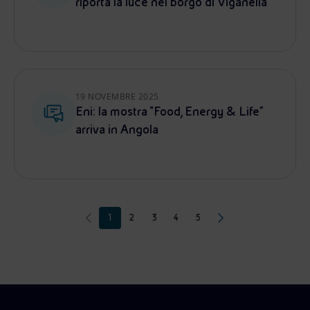
riporta la luce nel borgo di Viganella
19 NOVEMBRE 2025
Eni: la mostra “Food, Energy & Life”
arriva in Angola
1
2
3
4
5