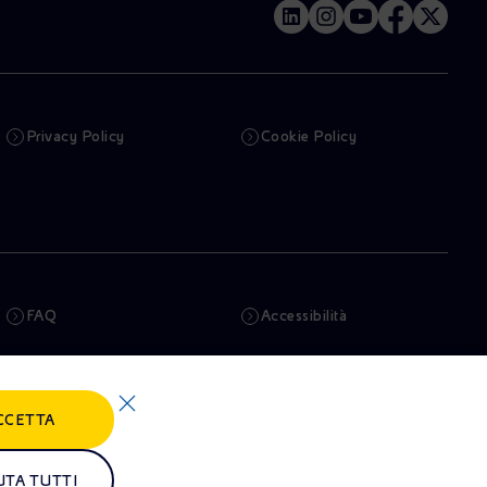
Privacy Policy
Cookie Policy
FAQ
Accessibilità
Newsletter
Intelligenza artificiale
CCETTA
Truffe e Phishing
Whistleblowing
Remit
Alluvioni
UTA TUTTI