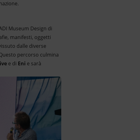
imazione.
l’ADI Museum Design di
fie, manifesti, oggetti
vissuto dalle diverse
. Questo percorso culmina
ive
e di
Eni
e sarà