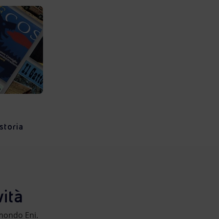
 storia
ità
l mondo Eni.