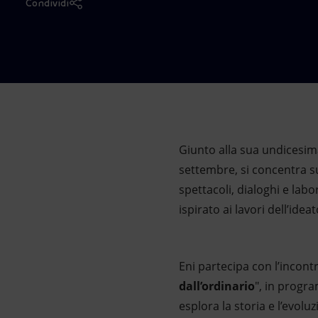
Condividi
Market Abuse
Giunto alla sua undicesim
settembre, si concentra s
spettacoli, dialoghi e labo
ispirato ai lavori dell’ide
Eni partecipa con l’incontr
dall’ordinario
", in progr
esplora la storia e l’evolu