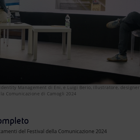
Identity Management di Eni, e Luigi Berio, illustratore, designer 
ella Comunicazione di Camogli 2024
ompleto
untamenti del Festival della Comunicazione 2024