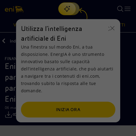
Cerca
VISIONE
AZIONI
PRODOTTI
Utilizza l'intelligenza
artificiale di Eni
Indietro
Media
Comunicati Stampa
Una finestra sul mondo Eni, a tua
Oppure
scopri EnergIA
, la nostra nuova soluzione di intelligenza
disposizione. EnergIA è uno strumento
artificiale.
FINANZA, STRATEGIA E REPORT
Visione
Azioni
Prodotti
innovativo basato sulle capacità
Eni: perfezionata l’acquisizione da
dell’intelligenza artificiale, che può aiutarti
parte di KKR di una partecipazione
a navigare tra i contenuti di eni.com,
Mission e valori
Diversificazione energetica
Casa
trovando subito la risposta alle tue
pari al 25% del capitale sociale di
domande.
Persone e Partnership
Tecnologie per la transizione
Imprese
Enilive
Net Zero
Collaborazioni per l'innovazione
Mobilità
06 marzo 2025 - 13:02 CET
INIZIA ORA
Modello satellitare
Attività nel mondo