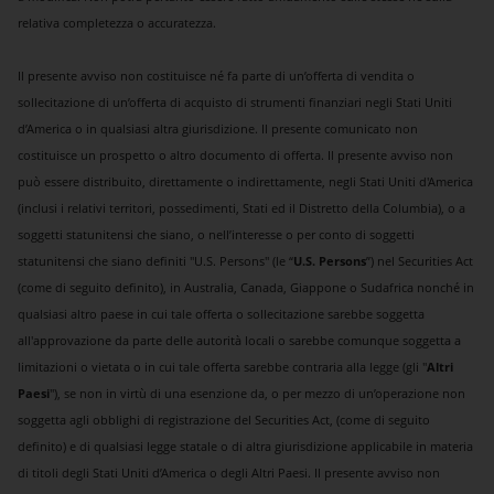
relativa completezza o accuratezza.
Il presente avviso non costituisce né fa parte di un’offerta di vendita o
sollecitazione di un’offerta di acquisto di strumenti finanziari negli Stati Uniti
d’America o in qualsiasi altra giurisdizione. Il presente comunicato non
costituisce un prospetto o altro documento di offerta. Il presente avviso non
può essere distribuito, direttamente o indirettamente, negli Stati Uniti d'America
(inclusi i relativi territori, possedimenti, Stati ed il Distretto della Columbia), o a
soggetti statunitensi che siano, o nell’interesse o per conto di soggetti
statunitensi che siano definiti "U.S. Persons" (le “
U.S. Persons
”) nel Securities Act
(come di seguito definito), in Australia, Canada, Giappone o Sudafrica nonché in
qualsiasi altro paese in cui tale offerta o sollecitazione sarebbe soggetta
all'approvazione da parte delle autorità locali o sarebbe comunque soggetta a
limitazioni o vietata o in cui tale offerta sarebbe contraria alla legge (gli "
Altri
Paesi
"), se non in virtù di una esenzione da, o per mezzo di un’operazione non
soggetta agli obblighi di registrazione del Securities Act, (come di seguito
definito) e di qualsiasi legge statale o di altra giurisdizione applicabile in materia
di titoli degli Stati Uniti d’America o degli Altri Paesi. Il presente avviso non