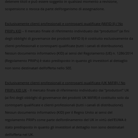
detenere titoli e può essere soggetto in qualsiasi momento a revisione,
sospensione o revoca da parte dell'organismo di assegnazione.
Esclusivamente clienti professionali e controparti qualificate (MiFID II) / No
PRIIPs KID
– Il mercato finale di riferimento individuato dai “produttori” (ai fini
degli obblighi di governance dei prodotti MiFID II) è costituito esclusivamente da
clienti professionali e controparti qualificate (tutti i canali di distribuzione).
Nessun documento informativo (KID) ai sensi del Regolamento (UE) n. 1286/2014
(Regolamento PRIIPs) è stato predisposto in quanto gli investitori al dettaglio
non sono destinatari dell’offerta nello SEE.
Esclusivamente clienti professionali e controparti qualificate (UK MiFIR) / No
PRIIPs KID UK
- Il mercato finale di riferimento individuato dai “produttori” UK
(ai fini degli obblighi di governance dei prodotti UK MiFIR) è costituito solo da
controparti qualificate e clienti professionali (tutti i canali di distribuzione).
Nessun documento informativo (KID) per il Regno Unito ai sensi del
regolamento PRIIPs come parte dell’ordinamento del UK in virtù dell'EUWA è
stato predisposto in quanto gli investitori al dettaglio non sono destinatari
dell’offerta nel UK.