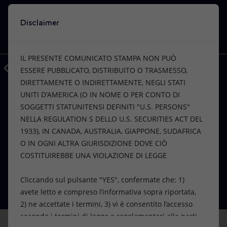
Disclaimer
Cerca
VISIONE
AZIONI
PRODOTTI
Utilizza l'intelligenza
IL PRESENTE COMUNICATO STAMPA NON PUÒ
artificiale di Eni
Indietro
Media
Comunicati Stampa
ESSERE PUBBLICATO, DISTRIBUITO O TRASMESSO,
Una finestra sul mondo Eni, a tua
DIRETTAMENTE O INDIRETTAMENTE, NEGLI STATI
Oppure
scopri EnergIA
, la nostra nuova soluzione di intelligenza
disposizione. EnergIA è uno strumento
artificiale.
UNITI D'AMERICA (O IN NOME O PER CONTO DI
FINANZA, STRATEGIA E REPORT
Visione
Azioni
Prodotti
innovativo basato sulle capacità
SOGGETTI STATUNITENSI DEFINITI "U.S. PERSONS"
Eni: risultati finali dell’offerta di
dell’intelligenza artificiale, che può aiutarti
NELLA REGULATION S DELLO U.S. SECURITIES ACT DEL
riacquisto del prestito obbligazionario
a navigare tra i contenuti di eni.com,
Mission e valori
Diversificazione energetica
Casa
1933), IN CANADA, AUSTRALIA, GIAPPONE, SUDAFRICA
trovando subito la risposta alle tue
O IN OGNI ALTRA GIURISDIZIONE DOVE CIÒ
ibrido in circolazione – ERRATA
domande.
Persone e Partnership
Tecnologie per la transizione
Imprese
COSTITUIREBBE UNA VIOLAZIONE DI LEGGE
CORRIGE
Net Zero
Collaborazioni per l'innovazione
Mobilità
Cliccando sul pulsante "YES", confermate che: 1)
22 gennaio 2025 - 14:14 CET
INIZIA ORA
avete letto e compreso l’informativa sopra riportata,
Modello satellitare
Attività nel mondo
2) ne accettate i termini, 3) vi è consentito l’accesso
secondo i termini di legge e regolamentari alle parti