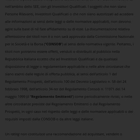
nell'ambito dello SEE, con gli Investitori Qualificati. I soggetti che non siano
Persone Rilevanti, Investitori Qualificati o che non siano autorizzati ad accedere
alle informazioni ai sensi delle leggi o delle normative applicabili, non devono
agire sulla base di né fare affidamento su di esse. La documentazione relativa
all’emissione dei titoli non è o non sarà approvata dalla Commissione Nazionale
per le Società e la Borsa (“
CONSOB
”) ai sensi della normativa vigente. Pertanto, i
titoli non potranno essere offerti, venduti o distribuiti al pubblico nella
Repubblica Italiana eccetto che ad Investitoti Qualificati e da qualsiasi
disposizione di legge o regolamentare applicabile o nelle altre circostanze che
siano esenti dalle regole di offerta pubblica, ai sensi dell’articolo 1 del
Regolamento Prospetti, dell’articolo 100 del Decreto Legislativo n. 58 del 24
febbraio 1998, dell’articolo 34-ter del Regolamento Consob n. 11971 del 14
maggio 1999 (il “
Regolamento Emittenti
”) come periodicamente rivisti, o nelle
altre circostanze previste dal Regolamento Emittenti o dal Regolamento
Prospetti, in ogni caso nel rispetto delle leggi e delle normative applicabili o dei
requisiti imposti dalla CONSOB o da altre leggi italiane.
Un
rating
non costituisce una raccomandazione ad acquistare, vendere o