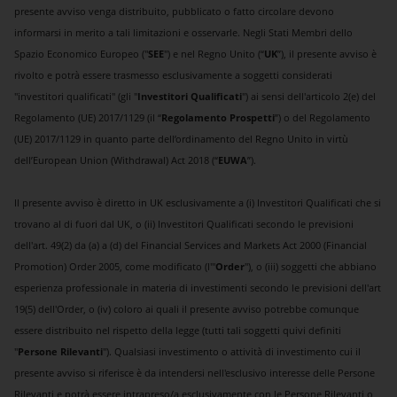
presente avviso venga distribuito, pubblicato o fatto circolare devono
informarsi in merito a tali limitazioni e osservarle. Negli Stati Membri dello
Spazio Economico Europeo ("
SEE
") e nel Regno Unito (“
UK
”), il presente avviso è
rivolto e potrà essere trasmesso esclusivamente a soggetti considerati
"investitori qualificati" (gli "
Investitori Qualificati
") ai sensi dell'articolo 2(e) del
Regolamento (UE) 2017/1129 (il “
Regolamento Prospetti
”) o del Regolamento
(UE) 2017/1129 in quanto parte dell’ordinamento del Regno Unito in virtù
dell’European Union (Withdrawal) Act 2018 (“
EUWA
”).
Il presente avviso è diretto in UK esclusivamente a (i) Investitori Qualificati che si
trovano al di fuori dal UK, o (ii) Investitori Qualificati secondo le previsioni
dell'art. 49(2) da (a) a (d) del Financial Services and Markets Act 2000 (Financial
Promotion) Order 2005, come modificato (l'"
Order
"), o (iii) soggetti che abbiano
esperienza professionale in materia di investimenti secondo le previsioni dell'art
19(5) dell'Order, o (iv) coloro ai quali il presente avviso potrebbe comunque
essere distribuito nel rispetto della legge (tutti tali soggetti quivi definiti
"
Persone Rilevanti
"). Qualsiasi investimento o attività di investimento cui il
presente avviso si riferisce è da intendersi nell'esclusivo interesse delle Persone
Rilevanti e potrà essere intrapreso/a esclusivamente con le Persone Rilevanti o,