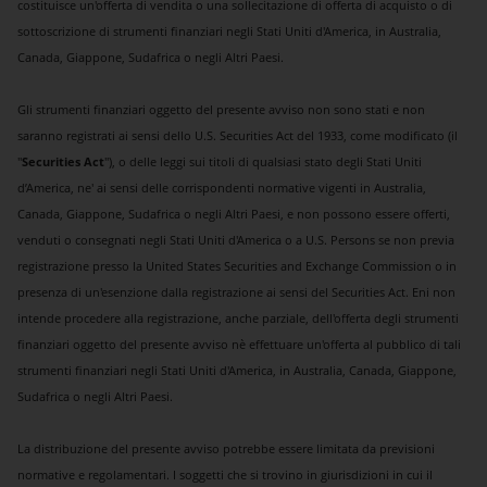
costituisce un'offerta di vendita o una sollecitazione di offerta di acquisto o di
sottoscrizione di strumenti finanziari negli Stati Uniti d'America, in Australia,
Canada, Giappone, Sudafrica o negli Altri Paesi.
Gli strumenti finanziari oggetto del presente avviso non sono stati e non
saranno registrati ai sensi dello U.S. Securities Act del 1933, come modificato (il
"
Securities Act
"), o delle leggi sui titoli di qualsiasi stato degli Stati Uniti
d’America, ne' ai sensi delle corrispondenti normative vigenti in Australia,
Canada, Giappone, Sudafrica o negli Altri Paesi, e non possono essere offerti,
venduti o consegnati negli Stati Uniti d'America o a U.S. Persons se non previa
registrazione presso la United States Securities and Exchange Commission o in
presenza di un'esenzione dalla registrazione ai sensi del Securities Act. Eni non
intende procedere alla registrazione, anche parziale, dell'offerta degli strumenti
finanziari oggetto del presente avviso nè effettuare un'offerta al pubblico di tali
strumenti finanziari negli Stati Uniti d'America, in Australia, Canada, Giappone,
Sudafrica o negli Altri Paesi.
La distribuzione del presente avviso potrebbe essere limitata da previsioni
normative e regolamentari. I soggetti che si trovino in giurisdizioni in cui il