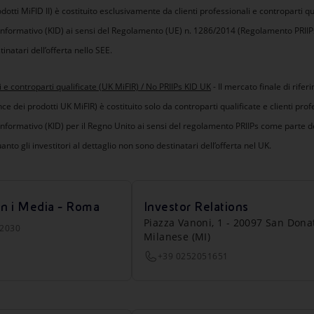
otti MiFID II) è costituito esclusivamente da clienti professionali e controparti quali
nformativo (KID) ai sensi del Regolamento (UE) n. 1286/2014 (Regolamento PRIIPs)
tinatari dell’offerta nello SEE.
 e controparti qualificate (UK MiFIR) / No PRIIPs KID UK
- Il mercato finale di rifer
ce dei prodotti UK MiFIR) è costituito solo da controparti qualificate e clienti profes
formativo (KID) per il Regno Unito ai sensi del regolamento PRIIPs come parte de
nto gli investitori al dettaglio non sono destinatari dell’offerta nel UK.
on i Media - Roma
Investor Relations
Piazza Vanoni, 1 - 20097 San Dona
22030
Milanese (MI)
+39 0252051651