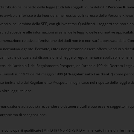
ibuito nel rispetto della legge (tutti tali soggetti quivi definiti "
Persone Rileva
nte avviso si riferisce è da intendersi nell'esclusivo interesse delle Persone Rilev
ti o, nell'ambito dello SEE, con gli Investitori Qualificati. I soggetti che non sian
ati ad accedere alle informazioni ai sensi delle leggi o delle normative applicabil
umentazione relativa all’emissione dei titoli non è o non sarà approvata dalla C
lla normativa vigente. Pertanto, i titoli non potranno essere offerti, venduti o distr
Qualificati e da qualsiasi disposizione di legge o regolamentare applicabile o nelle
sensi dell’articolo 1 del Regolamento Prospetti, dell’articolo 100 del Decreto Legis
o Consob n. 11971 del 14 maggio 1999 (il “
Regolamento Emittenti
”) come period
 Emittenti o dal Regolamento Prospetti, in ogni caso nel rispetto delle leggi e de
altre leggi italiane.
mandazione ad acquistare, vendere o detenere titoli e può essere soggetto in qu
l'organismo di assegnazione.
e controparti qualificate (MiFID II) / No PRIIPs KID
– Il mercato finale di riferiment