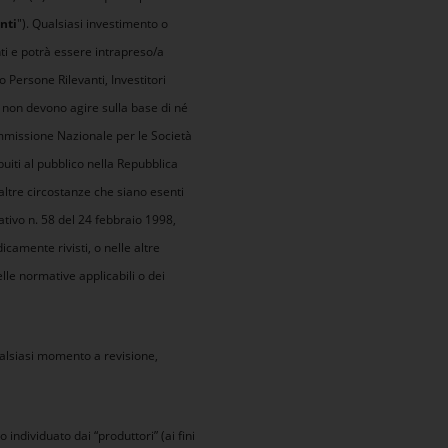
nti
"). Qualsiasi investimento o
anti e potrà essere intrapreso/a
o Persone Rilevanti, Investitori
i, non devono agire sulla base di né
ommissione Nazionale per le Società
ibuiti al pubblico nella Repubblica
 altre circostanze che siano esenti
lativo n. 58 del 24 febbraio 1998,
icamente rivisti, o nelle altre
lle normative applicabili o dei
alsiasi momento a revisione,
o individuato dai “produttori” (ai fini