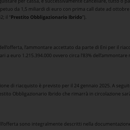
quistare per cassa, e successivamente cancellare, tutto o pa
petuo da 1,5 miliardi di euro con prima call date ad ottobr
; il “
Prestito Obbligazionario Ibrido
”).
ell’offerta, l’ammontare accettato da parte di Eni per il riac
pari a euro 1.215.394.000 ovvero circa l’83% dell’ammontare
ione di riacquisto è previsto per il 24 gennaio 2025. A segu
stito Obbligazionario Ibrido che rimarrà in circolazione sar
dell’offerta sono integralmente descritti nella documentazio