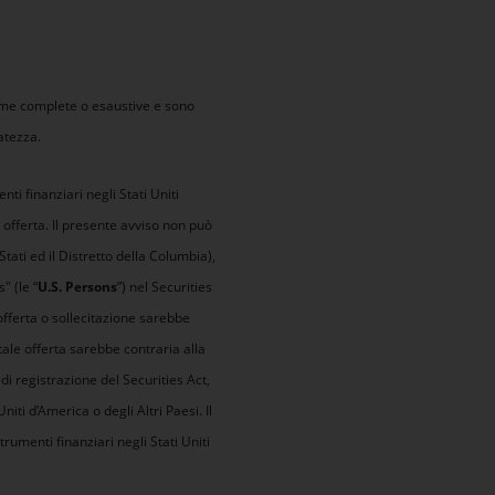
ome complete o esaustive e sono
atezza.
nti finanziari negli Stati Uniti
 offerta. Il presente avviso non può
Stati ed il Distretto della Columbia),
" (le “
U.S. Persons
”) nel Securities
offerta o sollecitazione sarebbe
tale offerta sarebbe contraria alla
di registrazione del Securities Act,
niti d’America o degli Altri Paesi. Il
trumenti finanziari negli Stati Uniti