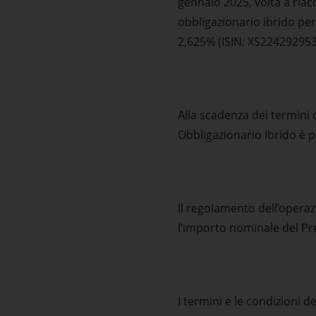
gennaio 2025, volta a riac
obbligazionario ibrido per
2,625% (ISIN: XS2242929532
Alla scadenza dei termini d
Obbligazionario Ibrido è 
Il regolamento dell’operaz
l’importo nominale del Pre
I termini e le condizioni 