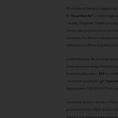
Gli strumenti finanziari oggetto del
(il "
Securities Act
"), o delle leggi s
Canada, Giappone, Sudafrica o negli
previa registrazione presso la Unit
Securities Act. Eni non intende proc
effettuare un'offerta al pubblico di 
La distribuzione del presente avviso
presente avviso venga distribuito, p
Economico Europeo ("
SEE
") e nel 
"investitori qualificati" (gli "
Investit
Regolamento (UE) 2017/1129 in quan
Il presente avviso è diretto in UK esc
previsioni dell'art. 49(2) da (a) a 
soggetti che abbiano esperienza prof