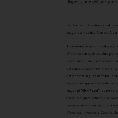
disposizione dei portatori 
Le informazioni contenute nel pres
soggette a modifica. Non potrà pert
Il presente avviso non costituisce né
d’America o in qualsiasi altra giuri
essere distribuito, direttamente o in
o a soggetti statunitensi che siano, 
Act (come di seguito definito), in A
soggetta all'approvazione da parte d
legge (gli "
Altri Paesi
"), se non in 
(come di seguito definito) e di qualsi
presente avviso non costituisce un'of
d'America, in Australia, Canada, Gia