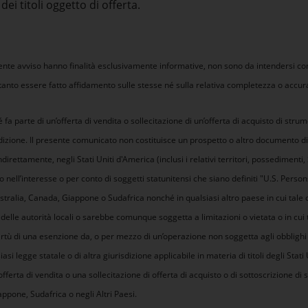
dei titoli oggetto di offerta.
ente avviso hanno finalità esclusivamente informative, non sono da intendersi c
anto essere fatto affidamento sulle stesse né sulla relativa completezza o accur
 fa parte di un’offerta di vendita o sollecitazione di un’offerta di acquisto di strume
sdizione. Il presente comunicato non costituisce un prospetto o altro documento di
direttamente, negli Stati Uniti d'America (inclusi i relativi territori, possedimenti, 
o nell’interesse o per conto di soggetti statunitensi che siano definiti "U.S. Persons
ustralia, Canada, Giappone o Sudafrica nonché in qualsiasi altro paese in cui tale 
elle autorità locali o sarebbe comunque soggetta a limitazioni o vietata o in cui 
virtù di una esenzione da, o per mezzo di un’operazione non soggetta agli obblighi 
asi legge statale o di altra giurisdizione applicabile in materia di titoli degli Stati U
ferta di vendita o una sollecitazione di offerta di acquisto o di sottoscrizione di s
ppone, Sudafrica o negli Altri Paesi.