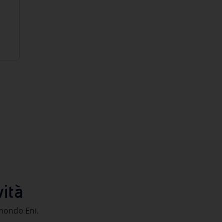
ità
l mondo Eni.