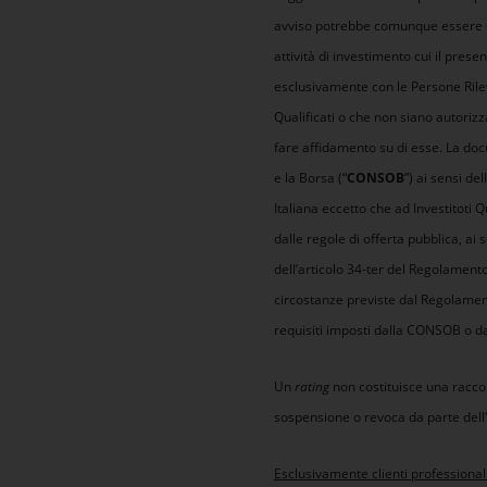
avviso potrebbe comunque essere distr
attività di investimento cui il prese
esclusivamente con le Persone Rilevan
Qualificati o che non siano autorizz
fare affidamento su di esse. La doc
e la Borsa (“
CONSOB
”) ai sensi de
Italiana eccetto che ad Investitoti 
dalle regole di offerta pubblica, ai 
dell’articolo 34-ter del Regolament
circostanze previste dal Regolamento
requisiti imposti dalla CONSOB o da 
Un
rating
non costituisce una racco
sospensione o revoca da parte del
Esclusivamente clienti professionali 