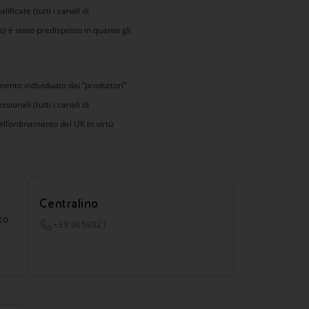
ficate (tutti i canali di
 è stato predisposto in quanto gli
imento individuato dai “produttori”
sionali (tutti i canali di
ll’ordinamento del UK in virtù
Centralino
to
+39.0659821