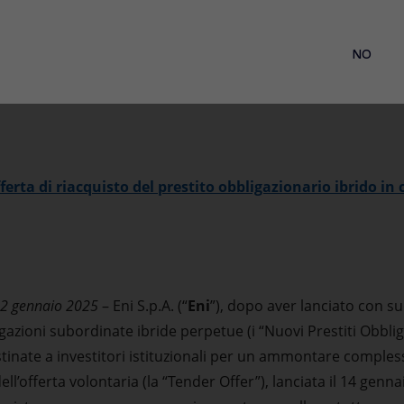
NO
’offerta di riacquisto del prestito obbligazionario ibrido i
22 gennaio 2025
– Eni S.p.A. (“
Eni
”), dopo aver lanciato con s
azioni subordinate ibride perpetue (i “Nuovi Prestiti Obbliga
inate a investitori istituzionali per un ammontare complessi
dell’offerta volontaria (la “Tender Offer”), lanciata il 14 genn