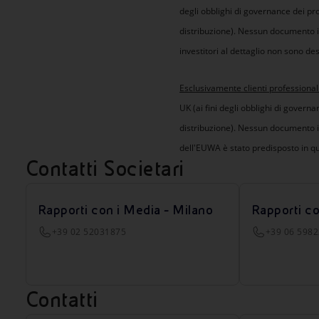
degli obblighi di governance dei prod
distribuzione). Nessun documento i
investitori al dettaglio non sono des
Esclusivamente clienti professionali
UK (ai fini degli obblighi di governan
distribuzione). Nessun documento in
dell'EUWA è stato predisposto in qua
Contatti Societari
Rapporti con i Media - Milano
Rapporti c
+39 02 52031875
+39 06 598
Contatti