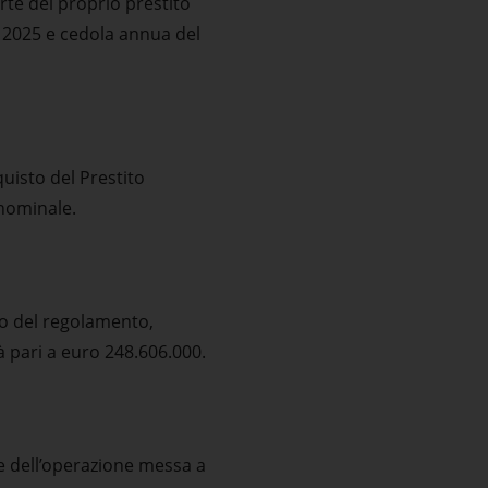
rte del proprio prestito
e 2025 e cedola annua del
quisto del Prestito
 nominale.
ito del regolamento,
à pari a euro 248.606.000.
ne dell’operazione messa a