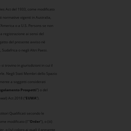
ities Act del 1933, come modificato
nti normative vigenti in Australia,
 d'America o a U.S. Persons se non
 registrazione ai sensi del
ggetto del presente avviso nè
 Sudafrica o negli Altri Paesi.
trovino in giurisdizioni in cui il
arle. Negli Stati Membri dello Spazio
amente a soggetti considerati
egolamento Prospetti
”) o del
wal) Act 2018 (“
EUWA
”).
stitori Qualificati secondo le
ome modificato (l'"
Order
"), o (iii)
, o (iv) coloro ai quali il presente