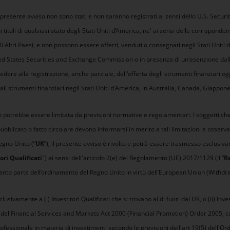
 presente avviso non sono stati e non saranno registrati ai sensi dello U.S. Secur
ui titoli di qualsiasi stato degli Stati Uniti d’America, ne' ai sensi delle corrisponde
 Altri Paesi, e non possono essere offerti, venduti o consegnati negli Stati Uniti
ed States Securities and Exchange Commission o in presenza di un'esenzione dalla
edere alla registrazione, anche parziale, dell'offerta degli strumenti finanziari o
tali strumenti finanziari negli Stati Uniti d'America, in Australia, Canada, Giappone,
 potrebbe essere limitata da previsioni normative e regolamentari. I soggetti che si 
ubblicato o fatto circolare devono informarsi in merito a tali limitazioni e osserv
Regno Unito (“
UK
”), il presente avviso è rivolto e potrà essere trasmesso esclusiv
ori Qualificati
") ai sensi dell'articolo 2(e) del Regolamento (UE) 2017/1129 (il “
R
to parte dell’ordinamento del Regno Unito in virtù dell’European Union (Withdra
lusivamente a (i) Investitori Qualificati che si trovano al di fuori dal UK, o (ii) Inve
(d) del Financial Services and Markets Act 2000 (Financial Promotion) Order 2005, c
essionale in materia di investimenti secondo le previsioni dell'art 19(5) dell'Order