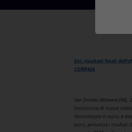
Market Abuse
Eni: risultati finali dell
CORRIGE
San Donato Milanese (MI), 
l’emissione di nuove obblig
denominate in euro, e dest
euro, annuncia i risultati 