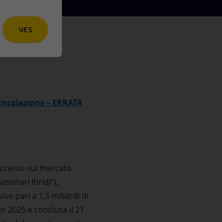
YES
n circolazione – ERRATA
uccesso sul mercato
zionari Ibridi”),
vo pari a 1,5 miliardi di
aio 2025 e conclusa il 21