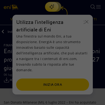
Cerca
VISIONE
AZIONI
PRODOTTI
Utilizza l'intelligenza
artificiale di Eni
Indietro
Media
Comunicati Stampa
Una finestra sul mondo Eni, a tua
Oppure
scopri EnergIA
, la nostra nuova soluzione di intelligenza
disposizione. EnergIA è uno strumento
artificiale.
FINANZA, STRATEGIA E REPORT
Visione
Azioni
Prodotti
innovativo basato sulle capacità
Eni: informativa sull’acquisto di azioni
dell’intelligenza artificiale, che può aiutarti
proprie nel periodo compreso tra il 27
a navigare tra i contenuti di eni.com,
Mission e valori
Diversificazione energetica
Casa
trovando subito la risposta alle tue
giugno e il 1° luglio 2022
domande.
Persone e Partnership
Tecnologie per la transizione
Imprese
06 luglio 2022 - 12:00 CEST
Net Zero
Collaborazioni per l'innovazione
Mobilità
INIZIA ORA
Modello satellitare
Attività nel mondo
San Donato Milanese (MI), 6 luglio 2022 – Eni ha acquistato