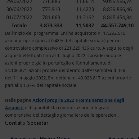
29/06/2022
776.885
11,6614
9.059.566,74
30/06/2022
773.913
11,4223
8.839.866,46
01/07/2022
781.663
11,3162
8.845.454,84
Totale
3.873.333
11,5037
44.557.749,10
Dall’inizio del programma, Eni ha acquistato n. 17.292.515
azioni proprie (pari al 0,48% del capitale sociale) per un
controvalore complessivo di 221.329.436 euro. A seguito degli
acquisti effettuati fino al 1° luglio 2022, considerando le
azioni proprie già in portafoglio e l’annullamento di
34.106.871 azioni proprie deliberato dall’Assemblea di Eni
dell’11 maggio 2022, Eni detiene n. 49.023.817 azioni proprie
pari allo 1,37% del capitale sociale.
Nelle pagine
Azioni proprie 2022
e
Remunerazione degli
Azionisti
è disponibile la comunicazione integrale
comprensiva del dettaglio giornaliero delle operazioni.
Contatti Societari
Rapporti con i Media - Milano
Rapporti con i