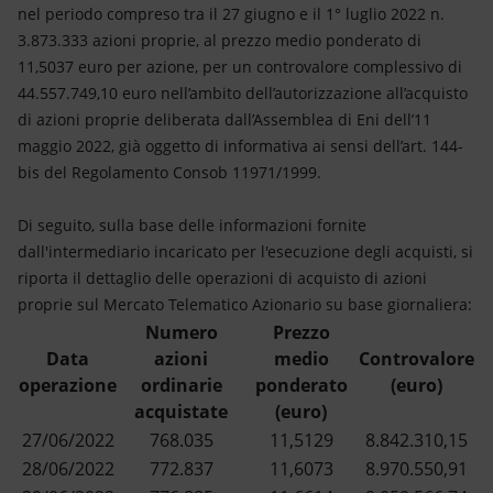
Energia accessibile
nel periodo compreso tra il 27 giugno e il 1° luglio 2022 n.
3.873.333 azioni proprie, al prezzo medio ponderato di
Innovazione
11,5037 euro per azione, per un controvalore complessivo di
44.557.749,10 euro nell’ambito dell’autorizzazione all’acquisto
Scenari energetici
di azioni proprie deliberata dall’Assemblea di Eni dell’11
maggio 2022, già oggetto di informativa ai sensi dell’art. 144-
bis del Regolamento Consob 11971/1999.
Di seguito, sulla base delle informazioni fornite
dall'intermediario incaricato per l'esecuzione degli acquisti, si
riporta il dettaglio delle operazioni di acquisto di azioni
proprie sul Mercato Telematico Azionario su base giornaliera:
Numero
Prezzo
Data
azioni
medio
Controvalore
operazione
ordinarie
ponderato
(euro)
acquistate
(euro)
27/06/2022
768.035
11,5129
8.842.310,15
28/06/2022
772.837
11,6073
8.970.550,91