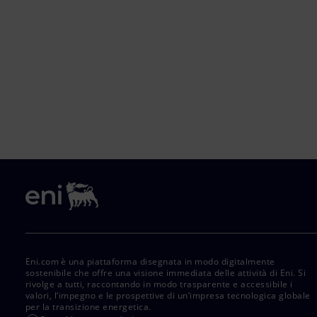
Eni.com è una piattaforma disegnata in modo digitalmente
sostenibile che offre una visione immediata delle attività di Eni. Si
rivolge a tutti, raccontando in modo trasparente e accessibile i
valori, l’impegno e le prospettive di un’impresa tecnologica globale
per la transizione energetica.