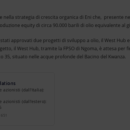
 nella strategia di crescita organica di Eni che, presente ne
duzione equity di circa 90.000 barili di olio equivalente al g
tati approvati due progetti di sviluppo a olio, il West Hub e 
tto, il West Hub, tramite la FPSO di Ngoma, è attesa per fi
o 35, situato nelle acque profonde del Bacino del Kwanza.
lations
zionisti (dall’Italia):
azionisti (dall’estero):
6
1651