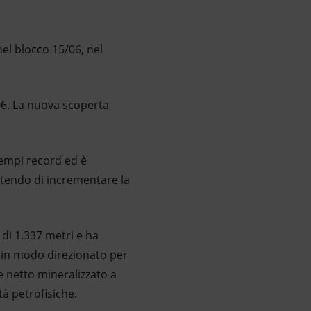
el blocco 15/06, nel
06. La nuova scoperta
tempi record ed è
ntendo di incrementare la
di 1.337 metri e ha
o in modo direzionato per
e netto mineralizzato a
tà petrofisiche.