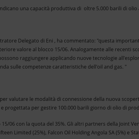
indicano una capacità produttiva di oltre 5.000 barili di olio 
tratore Delegato di Eni , ha commentato: "questa important
teriore valore al blocco 15/06. Analogamente alle recenti s
si possono raggiungere applicando nuove tecnologie all'esplo
zienda sulle competenze caratteristiche dell'oil and gas. "
di per valutare le modalità di connessione della nuova scoper
e progettata per gestire 100.000 barili giorno di olio di pro
 15/06 con la quota del 35%. Gli altri partners della Joint V
fteen Limited (25%), Falcon Oil Holding Angola SA (5%) e Sta