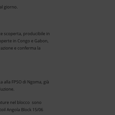
al giorno.
e scoperta, producibile in
coperte in Congo e Gabon,
razione e conferma la
ta alla FPSO di Ngoma, già
duzione.
enture nel blocco sono
toil Angola Block 15/06