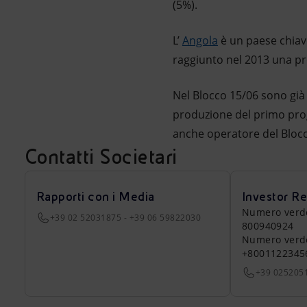
(5%).
L’
Angola
è un paese chiave
raggiunto nel 2013 una pro
Nel Blocco 15/06 sono già s
produzione del primo proge
anche operatore del Blocc
Contatti Societari
Rapporti con i Media
Investor Re
Numero verde a
+39 02 52031875 - +39 06 59822030
800940924
Numero verde 
+8001122345
+39 025205