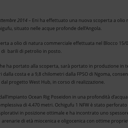
ettembre 2014
– Eni ha effettuato una nuova scoperta a olio n
igufu, situato nelle acque profonde dell’Angola.
erta a olio di natura commerciale effettuata nel Blocco 15/
di barili di petrolio in posto.
che ha portato alla scoperta, sarà portato in produzione in 
ri dalla costa e a 9,8 chilometri dalla FPSO di Ngoma, conse
i dal progetto West Hub, in corso di realizzazione.
 dall’impianto Ocean Rig Poseidon in una profondità d’acqua 
omplessiva di 4.470 metri. Ochigufu 1 NFW è stato perforat
esplorativi in posizione ottimale e ha incontrato uno spessor
in arenarie di età miocenica e oligocenica con ottime proprie