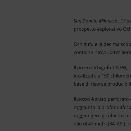
Market Abuse
San Donato Milanese, 17 s
prospetto esplorativo Och
Ochigufu è la decima scop
contiene circa 300 milioni 
Il pozzo Ochigufu 1 NFW, 
localizzato a 150 chilomet
base di risorse producibil
Il pozzo è stato perforato
raggiunto la profondità c
raggiungere gli obiettivi 
olio di 47 metri (34°API) 