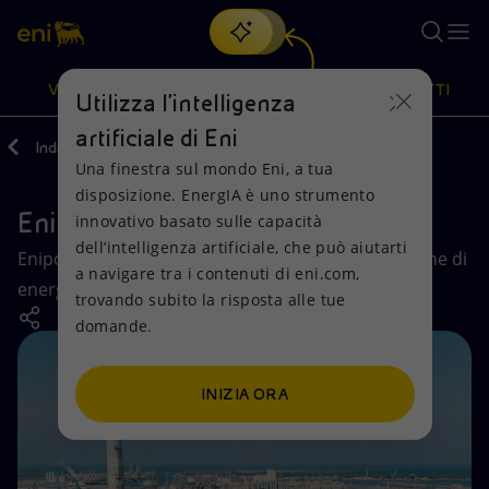
Cerca
VISIONE
AZIONI
PRODOTTI
Utilizza l'intelligenza
artificiale di Eni
Indietro
Azienda
Società di Eni
Una finestra sul mondo Eni, a tua
Oppure
scopri EnergIA
, la nostra nuova soluzione di intelligenza
disposizione. EnergIA è uno strumento
artificiale.
Enipower
Visione
Azioni
Prodotti
innovativo basato sulle capacità
dell’intelligenza artificiale, che può aiutarti
Enipower è la società di Eni dedicata alla produzione di
a navigare tra i contenuti di eni.com,
Mission e valori
Diversificazione energetica
Casa
energia elettrica e vapore.
trovando subito la risposta alle tue
domande.
Persone e Partnership
Tecnologie per la transizione
Imprese
Net Zero
Collaborazioni per l'innovazione
Mobilità
INIZIA ORA
Modello satellitare
Attività nel mondo