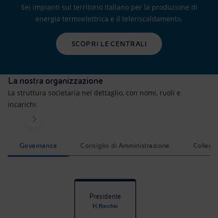
Sei impianti sul territorio italiano per la produzione di
energia termoelettrica e il teleriscaldamento.
SCOPRI LE CENTRALI
La nostra organizzazione
La struttura societaria nel dettaglio, con nomi, ruoli e
incarichi.
Governance
Consiglio di Amministrazione
Collegi
La governance di Enipower. L’infografica rappresenta un or