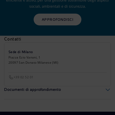
efficiente e attivo, per una gestione sostenibile degli aspetti
sociali, ambientali e di sicurezza.
APPROFONDISCI
Contatti
Sede di Milano
Piazza Ezio Vanoni, 1
20097 San Donato Milanese (MI)
+39 02 52 01
Documenti di approfondimento