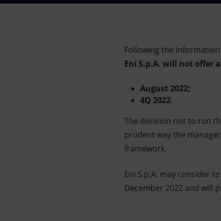
Market Abuse
Following the information
Eni S.p.A. will not offer 
August 2022;
4Q 2022
.
The decision not to run th
prudent way the managemen
framework.
Eni S.p.A. may consider t
December 2022 and will pu