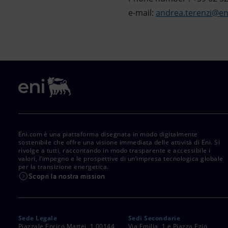
e-mail:
andrea.terenzi@e
Eni.com è una piattaforma disegnata in modo digitalmente
sostenibile che offre una visione immediata delle attività di Eni. Si
rivolge a tutti, raccontando in modo trasparente e accessibile i
valori, l’impegno e le prospettive di un’impresa tecnologica globale
per la transizione energetica.
Scopri la nostra mission
Sede Legale
Sedi Secondarie
Piazzale Enrico Mattei, 1 00144
Via Emilia, 1 e Piazza Ezio