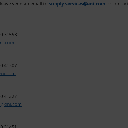
please send an email to
supply.services@eni.com
or contact
20 31553
eni.com
20 41307
eni.com
20 41227
si@eni.com
20 31451