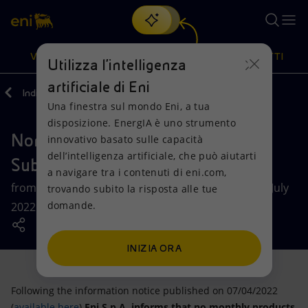
Cerca
VISIONE
AZIONI
PRODOTTI
Utilizza l'intelligenza
artificiale di Eni
Indietro
Aste e Bandi
Una finestra sul mondo Eni, a tua
Oppure
scopri EnergIA
, la nostra nuova soluzione di intelligenza
disposizione. EnergIA è uno strumento
artificiale.
North/West Europe Auction for
Visione
Azioni
Prodotti
innovativo basato sulle capacità
dell’intelligenza artificiale, che può aiutarti
Subletting Products
a navigare tra i contenuti di eni.com,
Mission e valori
Diversificazione energetica
Casa
from 1ˢᵗ October 2021 to 1ˢᵗ October 2022 - update July
trovando subito la risposta alle tue
domande.
2022 - 1ˢᵗ October 2022 to 1ˢᵗ October 2023
Persone e Partnership
Tecnologie per la transizione
Imprese
Net Zero
Collaborazioni per l'innovazione
Mobilità
INIZIA ORA
Modello satellitare
Attività nel mondo
Following the information notice published on 07/04/2022
(
available here
)
Eni S.p.A. informs that no monthly products