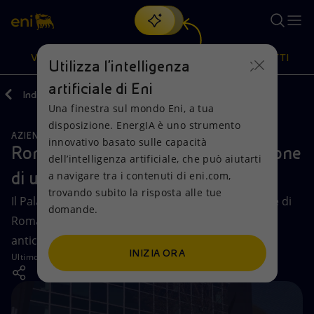
Cerca
VISIONE
AZIONI
PRODOTTI
Utilizza l'intelligenza
artificiale di Eni
Indietro
Media
Storie
Una finestra sul mondo Eni, a tua
Oppure
scopri EnergIA
, la nostra nuova soluzione di intelligenza
disposizione. EnergIA è uno strumento
artificiale.
AZIENDA
TECNOLOGIE E SVILUPPO
Visione
Azioni
Prodotti
innovativo basato sulle capacità
Roma, la nascita e la concretizzazione
dell’intelligenza artificiale, che può aiutarti
di una visione
a navigare tra i contenuti di eni.com,
Mission e valori
Diversificazione energetica
Casa
trovando subito la risposta alle tue
Il Palazzo di Vetro rappresenta la sede istituzionale di
domande.
Persone e Partnership
Tecnologie per la transizione
Imprese
Roma, simbolo di un percorso fatto di sfide per
anticipare i cambiamenti.
Net Zero
Collaborazioni per l'innovazione
Mobilità
INIZIA ORA
Ultimo aggiornamento:
05 dicembre 2025
Modello satellitare
Attività nel mondo