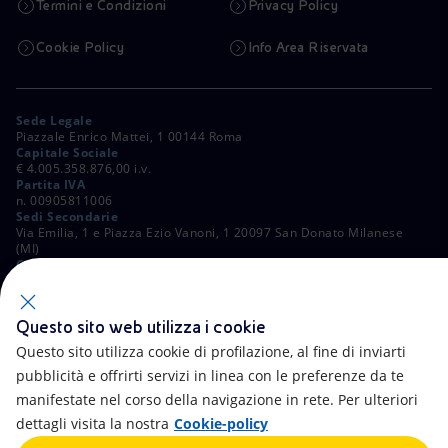
Termini e Condizioni
Privacy Policy
Cookie Policy
Info Area Riservata
Sede Legale
Piazzale Enrico Mattei, 1 00144 Roma
Capitale Sociale
€ 4.005.358.876,00 i.v.
Partita IVA
n. 00905811006
Sedi Secondarie
Via Emilia, 1 e Piazza Ezio Vanoni, 1 20097 San Donato Milanese
(MI)
C. Fiscale e Registro Imprese di Roma
n. 00484960588
ALTRI LINK
Questo sito web utilizza i cookie
Contatti
FAQ
Questo sito utilizza cookie di profilazione, al fine di inviarti
pubblicità e offrirti servizi in linea con le preferenze da te
Accessibilità
Calendario
manifestate nel corso della navigazione in rete. Per ulteriori
dettagli visita la nostra
Cookie-policy
Newsletter
Intelligenza artificiale