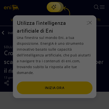
Cerca
VISIONE
AZIONI
PRODOTTI
Utilizza l'intelligenza
artificiale di Eni
Indietro
Media
News
Una finestra sul mondo Eni, a tua
Oppure
scopri EnergIA
, la nostra nuova soluzione di intelligenza
disposizione. EnergIA è uno strumento
artificiale.
SOLUZIONI AMBIENTALI
Visione
Azioni
Prodotti
innovativo basato sulle capacità
Crotone: Eni Rewind sospende gli
dell’intelligenza artificiale, che può aiutarti
scavi nell’ex discarica di Pertusola per
a navigare tra i contenuti di eni.com,
Mission e valori
Diversificazione energetica
Casa
trovando subito la risposta alle tue
il rinvenimento di TENORM
domande.
Persone e Partnership
Tecnologie per la transizione
Imprese
13 gennaio 2026 - 11:05 CET
Net Zero
Collaborazioni per l'innovazione
Mobilità
INIZIA ORA
Modello satellitare
Attività nel mondo