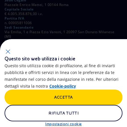
Sede Legale
Piazzale Enrico Mattei, 1 00144 Roma
Capitale Sociale
€ 4.005.358.876,00 i.v.
Partita IVA
n. 00905811006
Sedi Secondarie
Via Emilia, 1 e Piazza Ezio Vanoni, 1 20097 San Donato Milanese
(MI)
C. Fiscale e Registro Imprese di Roma
n. 00484960588
ALTRI LINK
Questo sito web utilizza i cookie
Contatti
FAQ
Questo sito utilizza cookie di profilazione, al fine di inviarti
pubblicità e offrirti servizi in linea con le preferenze da te
Accessibilità
Calendario
manifestate nel corso della navigazione in rete. Per ulteriori
dettagli visita la nostra
Cookie-policy
Newsletter
Intelligenza artificiale
ACCETTA
Aste e Bandi
Truffe e Phishing
Whistleblowing
eniSpace
RIFIUTA TUTTI
Remit
Alluvioni
Impostazioni cookie