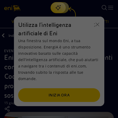
Cerca
VISIONE
AZIONI
PRODOTTI
Utilizza l'intelligenza
artificiale di Eni
Indietro
Media
News
Una finestra sul mondo Eni, a tua
Oppure
scopri EnergIA
, la nostra nuova soluzione di intelligenza
disposizione. EnergIA è uno strumento
artificiale.
EVENTI
Visione
Azioni
Prodotti
innovativo basato sulle capacità
Eni Ghana firma una Lettera di Intenti
dell’intelligenza artificiale, che può aiutarti
con l’Agenzia Italiana per la
a navigare tra i contenuti di eni.com,
Mission e valori
Diversificazione energetica
Casa
trovando subito la risposta alle tue
Cooperazione allo Sviluppo per
domande.
Persone e Partnership
Tecnologie per la transizione
Imprese
promuovere iniziative di sviluppo
Net Zero
Collaborazioni per l'innovazione
Mobilità
sostenibile in Ghana
INIZIA ORA
15 giugno 2026 - 17:30 CEST
Modello satellitare
Attività nel mondo