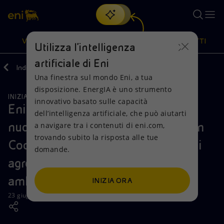
Cerca
VISIONE
AZIONI
PRODOTTI
Utilizza l'intelligenza
artificiale di Eni
Indietro
Media
News
Una finestra sul mondo Eni, a tua
Oppure
scopri EnergIA
, la nostra nuova soluzione di intelligenza
disposizione. EnergIA è uno strumento
artificiale.
INIZIATIVE PER I TERRITORI
Visione
Azioni
Prodotti
innovativo basato sulle capacità
Eni rafforza l’impegno in Angola:
dell’intelligenza artificiale, che può aiutarti
nuovo centro produttivo per il Clean
a navigare tra i contenuti di eni.com,
Mission e valori
Diversificazione energetica
Casa
trovando subito la risposta alle tue
Cooking e avvio di un programma di
domande.
Persone e Partnership
Tecnologie per la transizione
Imprese
agroforestazione e ripristino
Net Zero
Collaborazioni per l'innovazione
Mobilità
ambientale
INIZIA ORA
23 giugno 2026 - 13:41 CEST
Modello satellitare
Attività nel mondo