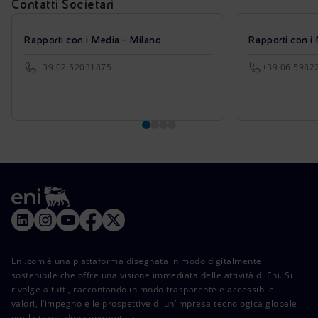
Contatti Societari
Rapporti con i Media - Milano
Rapporti con i
+39 02 52031875
+39 06 5982
Eni.com è una piattaforma disegnata in modo digitalmente
sostenibile che offre una visione immediata delle attività di Eni. Si
rivolge a tutti, raccontando in modo trasparente e accessibile i
valori, l’impegno e le prospettive di un’impresa tecnologica globale
per la transizione energetica.