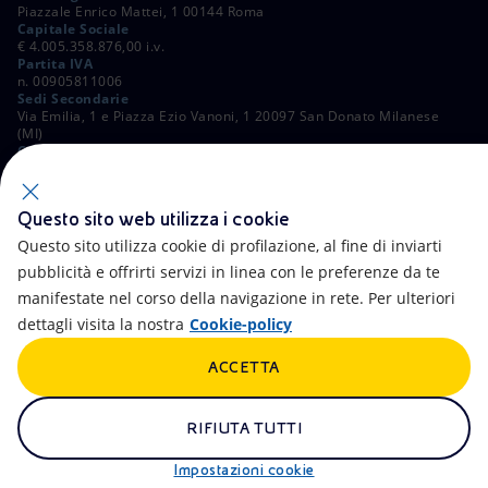
Piazzale Enrico Mattei, 1 00144 Roma
Capitale Sociale
€ 4.005.358.876,00 i.v.
Partita IVA
n. 00905811006
Sedi Secondarie
Via Emilia, 1 e Piazza Ezio Vanoni, 1 20097 San Donato Milanese
(MI)
C. Fiscale e Registro Imprese di Roma
n. 00484960588
ALTRI LINK
Questo sito web utilizza i cookie
Contatti
FAQ
Questo sito utilizza cookie di profilazione, al fine di inviarti
pubblicità e offrirti servizi in linea con le preferenze da te
Accessibilità
Calendario
manifestate nel corso della navigazione in rete. Per ulteriori
dettagli visita la nostra
Cookie-policy
Newsletter
Intelligenza artificiale
ACCETTA
Aste e Bandi
Truffe e Phishing
Whistleblowing
eniSpace
RIFIUTA TUTTI
Remit
Alluvioni
Impostazioni cookie