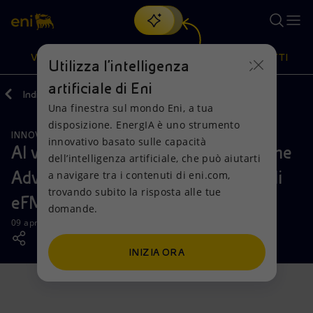
Cerca
VISIONE
AZIONI
PRODOTTI
Utilizza l'intelligenza
artificiale di Eni
Indietro
Media
News
Una finestra sul mondo Eni, a tua
Oppure
scopri EnergIA
, la nostra nuova soluzione di intelligenza
disposizione. EnergIA è uno strumento
artificiale.
INNOVAZIONE
Visione
Azioni
Prodotti
innovativo basato sulle capacità
Al via il nuovo triennio ROAD - Rome
dell’intelligenza artificiale, che può aiutarti
Advanced District - con l’ingresso di
a navigare tra i contenuti di eni.com,
Mission e valori
Diversificazione energetica
Casa
trovando subito la risposta alle tue
eFM all’interno della Rete
domande.
Persone e Partnership
Tecnologie per la transizione
Imprese
09 aprile 2026 - 10:31 CEST
Net Zero
Collaborazioni per l'innovazione
Mobilità
INIZIA ORA
Modello satellitare
Attività nel mondo