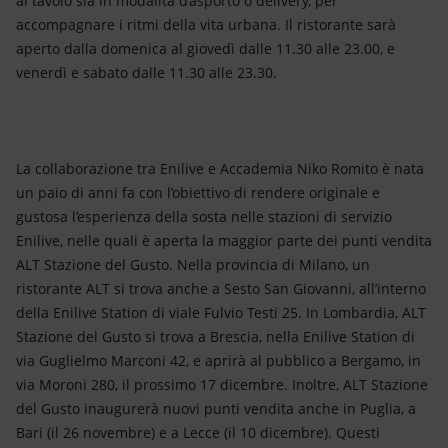
al tavolo sia in modalità d’asporto o delivery, per
accompagnare i ritmi della vita urbana. Il ristorante sarà
aperto dalla domenica al giovedì dalle 11.30 alle 23.00, e
venerdì e sabato dalle 11.30 alle 23.30.
La collaborazione tra Enilive e Accademia Niko Romito è nata
un paio di anni fa con l’obiettivo di rendere originale e
gustosa l’esperienza della sosta nelle stazioni di servizio
Enilive, nelle quali è aperta la maggior parte dei punti vendita
ALT Stazione del Gusto. Nella provincia di Milano, un
ristorante ALT si trova anche a Sesto San Giovanni, all’interno
della Enilive Station di viale Fulvio Testi 25. In Lombardia, ALT
Stazione del Gusto si trova a Brescia, nella Enilive Station di
via Guglielmo Marconi 42, e aprirà al pubblico a Bergamo, in
via Moroni 280, il prossimo 17 dicembre. Inoltre, ALT Stazione
del Gusto inaugurerà nuovi punti vendita anche in Puglia, a
Bari (il 26 novembre) e a Lecce (il 10 dicembre). Questi