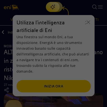
Cerca
VISIONE
AZIONI
PRODOTTI
Utilizza l'intelligenza
artificiale di Eni
Indietro
Media
News
Una finestra sul mondo Eni, a tua
Oppure
scopri EnergIA
, la nostra nuova soluzione di intelligenza
disposizione. EnergIA è uno strumento
artificiale.
MOBILITÀ SOSTENIBILE
Visione
Azioni
Prodotti
innovativo basato sulle capacità
ALT Stazione del Gusto: apre a Milano
dell’intelligenza artificiale, che può aiutarti
in zona Ticinese il format di
a navigare tra i contenuti di eni.com,
Mission e valori
Diversificazione energetica
Casa
trovando subito la risposta alle tue
ristorazione di Enilive e Accademia
domande.
Persone e Partnership
Tecnologie per la transizione
Imprese
Niko Romito
Net Zero
Collaborazioni per l'innovazione
Mobilità
27 novembre 2025 - 12:00 CET
INIZIA ORA
Modello satellitare
Attività nel mondo