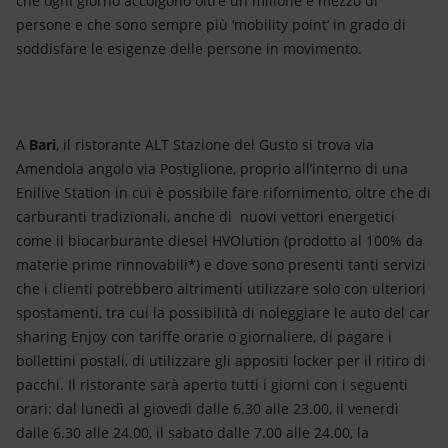
che ogni giorno accolgono oltre un milione e mezzo di
persone e che sono sempre più ‘mobility point’ in grado di
soddisfare le esigenze delle persone in movimento.
A
Bari
, il ristorante ALT Stazione del Gusto si trova via
Amendola angolo via Postiglione, proprio all’interno di una
Enilive Station in cui è possibile fare rifornimento, oltre che di
carburanti tradizionali, anche di nuovi vettori energetici
come il biocarburante diesel HVOlution (prodotto al 100% da
materie prime rinnovabili*) e dove sono presenti tanti servizi
che i clienti potrebbero altrimenti utilizzare solo con ulteriori
spostamenti, tra cui la possibilità di noleggiare le auto del car
sharing Enjoy con tariffe orarie o giornaliere, di pagare i
bollettini postali, di utilizzare gli appositi locker per il ritiro di
pacchi. Il ristorante sarà aperto tutti i giorni con i seguenti
orari: dal lunedì al giovedì dalle 6.30 alle 23.00, il venerdì
dalle 6.30 alle 24.00, il sabato dalle 7.00 alle 24.00, la