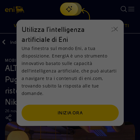
Cerca
VISIONE
AZIONI
PRODOTTI
Utilizza l'intelligenza
artificiale di Eni
Indietro
Media
News
Una finestra sul mondo Eni, a tua
Oppure
scopri EnergIA
, la nostra nuova soluzione di intelligenza
disposizione. EnergIA è uno strumento
artificiale.
MOBILITÀ SOSTENIBILE
Visione
Azioni
Prodotti
innovativo basato sulle capacità
ALT Stazione del Gusto: apre in
dell’intelligenza artificiale, che può aiutarti
Puglia, a Bari e a Lecce, il format di
a navigare tra i contenuti di eni.com,
Mission e valori
Diversificazione energetica
Casa
trovando subito la risposta alle tue
ristorazione di Enilive e Accademia
domande.
Persone e Partnership
Tecnologie per la transizione
Imprese
Niko Romito
Net Zero
Collaborazioni per l'innovazione
Mobilità
26 novembre 2025 - 12:30 CET
INIZIA ORA
Modello satellitare
Attività nel mondo