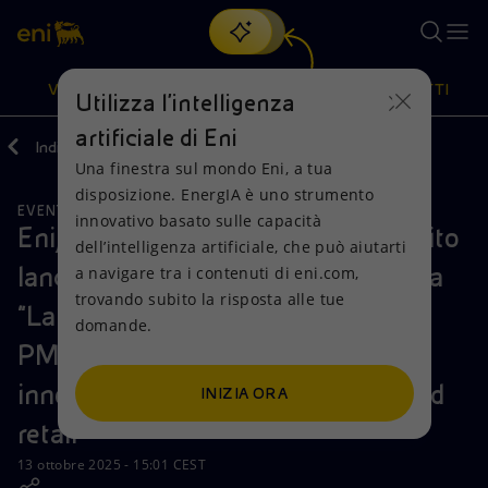
Cerca
VISIONE
AZIONI
PRODOTTI
Utilizza l'intelligenza
artificiale di Eni
Indietro
Media
News
Una finestra sul mondo Eni, a tua
Oppure
scopri EnergIA
, la nostra nuova soluzione di intelligenza
disposizione. EnergIA è uno strumento
artificiale.
EVENTI
Visione
Azioni
Prodotti
innovativo basato sulle capacità
Eni, Enilive e Accademia Niko Romito
dell’intelligenza artificiale, che può aiutarti
lanciano MEAL: il primo programma
a navigare tra i contenuti di eni.com,
Mission e valori
Diversificazione energetica
Casa
trovando subito la risposta alle tue
“Lab to Market” rivolto a startup e
domande.
Persone e Partnership
Tecnologie per la transizione
Imprese
PMI che unisce alta cucina e
Net Zero
Collaborazioni per l'innovazione
Mobilità
innovazione per rivoluzionare il food
INIZIA ORA
retail
Modello satellitare
Attività nel mondo
13 ottobre 2025 - 15:01 CEST