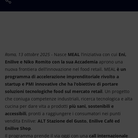
Energia accessibile
Innovazione
Scenari energetici
Roma, 13 ottobre 2025
- Nasce
MEAL
l’iniziativa con cui
Eni,
Enilive e Niko Romito con la sua
Accademia
aprono una
nuova frontiera dell’innovazione nel food retail. MEAL
è un
programma di accelerazione imprenditoriale rivolto a
startup e PMI innovative che ha l'obiettivo di portare
soluzioni tecnologiche food sul mercato retail
. Un progetto
che coniuga competenze industriali, ricerca tecnologica e alta
cucina per dare vita a prodotti
più sani, sostenibili e
accessibili
, pronti a raggiungere i consumatori nei punti
vendita Enilive:
ALT Stazione del Gusto, Enilive Café ed
Enilive Shop
.
Il programma prende il via oggi con una
call internazionale