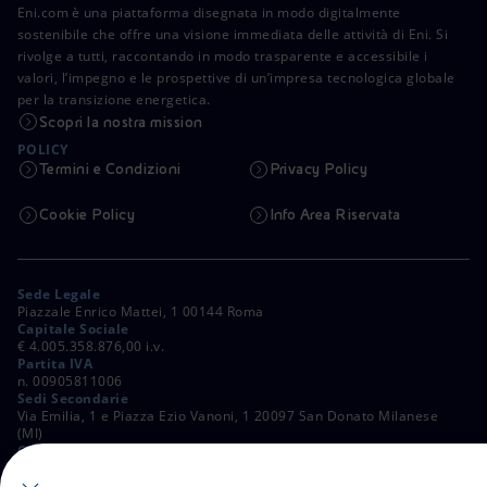
Eni.com è una piattaforma disegnata in modo digitalmente
sostenibile che offre una visione immediata delle attività di Eni. Si
rivolge a tutti, raccontando in modo trasparente e accessibile i
valori, l’impegno e le prospettive di un’impresa tecnologica globale
per la transizione energetica.
Scopri la nostra mission
POLICY
Termini e Condizioni
Privacy Policy
Cookie Policy
Info Area Riservata
Sede Legale
Piazzale Enrico Mattei, 1 00144 Roma
Capitale Sociale
€ 4.005.358.876,00 i.v.
Partita IVA
n. 00905811006
Sedi Secondarie
Via Emilia, 1 e Piazza Ezio Vanoni, 1 20097 San Donato Milanese
(MI)
C. Fiscale e Registro Imprese di Roma
n. 00484960588