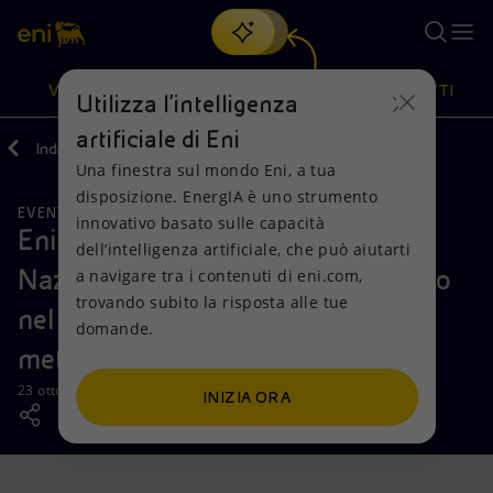
Cerca
VISIONE
AZIONI
PRODOTTI
Utilizza l'intelligenza
artificiale di Eni
Indietro
Media
News
Una finestra sul mondo Eni, a tua
Oppure
scopri EnergIA
, la nostra nuova soluzione di intelligenza
disposizione. EnergIA è uno strumento
artificiale.
EVENTI
Visione
Azioni
Prodotti
innovativo basato sulle capacità
Eni conferma il Gold Standard delle
dell’intelligenza artificiale, che può aiutarti
Nazioni Unite per il proprio impegno
a navigare tra i contenuti di eni.com,
Mission e valori
Diversificazione energetica
Casa
trovando subito la risposta alle tue
nel reporting delle emissioni di
domande.
Persone e Partnership
Tecnologie per la transizione
Imprese
metano
Net Zero
Collaborazioni per l'innovazione
Mobilità
23 ottobre 2025 - 17:00 CEST
INIZIA ORA
Modello satellitare
Attività nel mondo