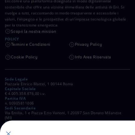
Eni.com è una piattaforma disegnata in modo digitalmente
sostenibile che offre una visione immediata delle attività di Eni. Si
rivolge a tutti, raccontando in modo trasparente e accessibile i
valori, l’impegno e le prospettive di un’impresa tecnologica globale
per la transizione energetica.
Scopri la nostra mission
POLICY
Termini e Condizioni
Privacy Policy
Cookie Policy
Info Area Riservata
Sede Legale
Piazzale Enrico Mattei, 1 00144 Roma
Capitale Sociale
€ 4.005.358.876,00 i.v.
Partita IVA
n. 00905811006
Sedi Secondarie
Via Emilia, 1 e Piazza Ezio Vanoni, 1 20097 San Donato Milanese
(MI)
C. Fiscale e Registro Imprese di Roma
n. 00484960588