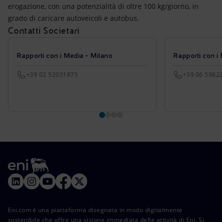
erogazione, con una potenzialità di oltre 100 kg/giorno, in
grado di caricare autoveicoli e autobus.
Contatti Societari
Rapporti con i Media - Milano
Rapporti con i
+39 02 52031875
+39 06 5982
Eni.com è una piattaforma disegnata in modo digitalmente
sostenibile che offre una visione immediata delle attività di Eni. Si