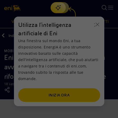
Cerca
VISIONE
AZIONI
PRODOTTI
Utilizza l'intelligenza
artificiale di Eni
Indietro
Media
News
Una finestra sul mondo Eni, a tua
Oppure
scopri EnergIA
, la nostra nuova soluzione di intelligenza
disposizione. EnergIA è uno strumento
artificiale.
MOBILITÀ SOSTENIBILE
Visione
Azioni
Prodotti
innovativo basato sulle capacità
Eni e AGSM AIM, a Porto Marghera
dell’intelligenza artificiale, che può aiutarti
avviati i lavori per la stazione di
a navigare tra i contenuti di eni.com,
Mission e valori
Diversificazione energetica
Casa
trovando subito la risposta alle tue
rifornimento di idrogeno rinnovabile
domande.
Persone e Partnership
Tecnologie per la transizione
Imprese
18 settembre 2025 - 12:00 CEST
Net Zero
Collaborazioni per l'innovazione
Mobilità
INIZIA ORA
Modello satellitare
Attività nel mondo