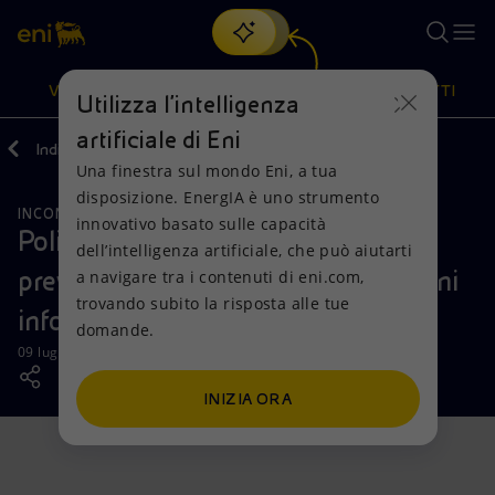
Cerca
VISIONE
AZIONI
PRODOTTI
Utilizza l'intelligenza
artificiale di Eni
Indietro
Media
News
Una finestra sul mondo Eni, a tua
Oppure
scopri EnergIA
, la nostra nuova soluzione di intelligenza
disposizione. EnergIA è uno strumento
artificiale.
INCONTRI E ACCORDI
Visione
Azioni
Prodotti
innovativo basato sulle capacità
Polizia di Stato e Eni insieme per la
dell’intelligenza artificiale, che può aiutarti
prevenzione e il contrasto dei crimini
a navigare tra i contenuti di eni.com,
Mission e valori
Diversificazione energetica
Casa
trovando subito la risposta alle tue
informatici
domande.
Persone e Partnership
Tecnologie per la transizione
Imprese
09 luglio 2025 - 10:40 CEST
Net Zero
Collaborazioni per l'innovazione
Mobilità
INIZIA ORA
Modello satellitare
Attività nel mondo