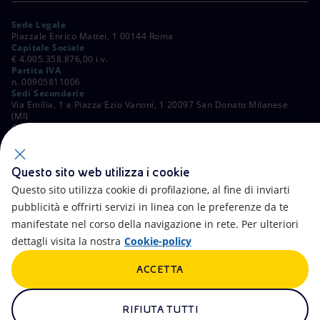
Sede Legale
Piazzale Enrico Mattei, 1 00144 Roma
Capitale Sociale
€ 4.005.358.876,00 i.v.
Partita IVA
n. 00905811006
Sedi Secondarie
Via Emilia, 1 e Piazza Ezio Vanoni, 1 20097 San Donato Milanese
(MI)
C. Fiscale e Registro Imprese di Roma
n. 00484960588
ALTRI LINK
Questo sito web utilizza i cookie
Contatti
FAQ
Questo sito utilizza cookie di profilazione, al fine di inviarti
pubblicità e offrirti servizi in linea con le preferenze da te
Accessibilità
Calendario
manifestate nel corso della navigazione in rete. Per ulteriori
dettagli visita la nostra
Cookie-policy
Newsletter
Intelligenza artificiale
ACCETTA
Aste e Bandi
Truffe e Phishing
Whistleblowing
eniSpace
RIFIUTA TUTTI