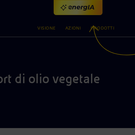
VISIONE
AZIONI
PRODOTTI
rt di olio vegetale
intelligenza artificiale.
RISK & CONTROL GOVERNANCE
MASTER ENI
A
S
V
A
M
C
Nasce G∙row l’alleanza tra imprese e
Scopri i nostri programmi di formazione in
Si
Cr
Of
Ag
Vi
En
ENI FOR 2025
ATTIVITÀ NEL MONDO
ENI FOR 2025
A
P
istituzioni che promuove l’evoluzione e il
Naviga lo speciale: scelte concrete che
Siamo un'azienda globale presente in 62
Naviga lo speciale: scelte concrete che
collaborazione con le Università italiane.
im
L'
fu
pi
so
Il
no
ca
MODELLO SATELLITARE
I
rafforzamento di controllo e gestione dei
integrano impresa e sostenibilità per
La creazione di società specializzate accelera
Paesi dove collaboriamo con le comunità
integrano impresa e sostenibilità per
Mettiamo al centro le persone, per le
az
Az
ac
te
nu
at
Co
st
Ma
ENI, ENILIVE, PLENITUDE
ENI, ENILIVE, PLENITUDE
EVENTO
Da energie diverse, un’energia unica
rischi aziendali
trasformare la strategia in valore condiviso
i nuovi business e quelli tradizionali
locali in progetti di sviluppo e innovazione
Da energie diverse, un’energia unica
Risultati del secondo trimestre 2026
trasformare la strategia in valore condiviso
competenze del futuro
ca
20
e 
al
in
en
ri
da
en