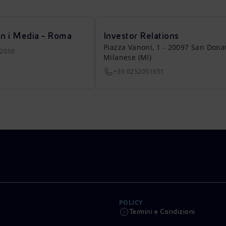
on i Media - Roma
Investor Relations
Piazza Vanoni, 1 - 20097 San Dona
22030
Milanese (MI)
+39 0252051651
POLICY
Termini e Condizioni