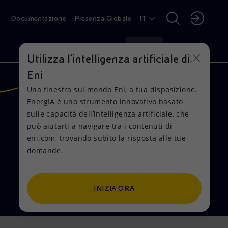
Documentazione
Presenza Globale
IT
INVESTITORI
MEDIA
CARRIERE
Utilizza l'intelligenza artificiale di
Eni
Una finestra sul mondo Eni, a tua disposizione.
CERCA
EnergIA è uno strumento innovativo basato
sulle capacità dell’intelligenza artificiale, che
può aiutarti a navigare tra i contenuti di
eni.com, trovando subito la risposta alle tue
domande.
ZIENDA
OSTENIBILITÀ
ISIONE
ZIONI
EDIA
ARRIERE
amo una società integrata dell’energia
eiamo valore oggi e continueremo a farlo in
friamo prodotti e servizi energetici sempre
iamo per la transizione energetica con
 raccontiamo il nostro mondo e quello della
iJobs è la nuova piattaforma dove puoi
SSEMBLEA AZIONISTI 2026
RODOTTI
INIZIA ORA
pegnata nella transizione energetica con
Assemblea Ordinaria e Straordinaria degli
turo, contribuendo a fornire energia
ù decarbonizzati, grazie alle migliori
luzioni innovative, tecnologie proprietarie,
 risultato della nostra visione e delle nostre
stra energia tramite news, comunicati
ndidarti a tutte le offerte di lavoro e ai
NVESTITORI
ioni concrete a favore della neutralità
ionisti di Eni S.p.A. si è svolta il 6 maggio
cessibile in modo sostenibile per le persone
cnologie e alla ricerca di soluzioni
ovi modelli di business e alleanze
tività sono prodotti, servizi e soluzioni
municazioni, eventi finanziari, rapporti,
ampa, storie, iniziative ed eventi organizzati
ster Eni. Entra a far parte di una global
rbonica entro il 2050
26 a Roma, Piazzale Mattei 1
l'ambiente
l'avanguardia
ternazionali
ergetiche sempre più sostenibili
sultati e informazioni utili ai nostri investitori
 Eni
ergy tech company