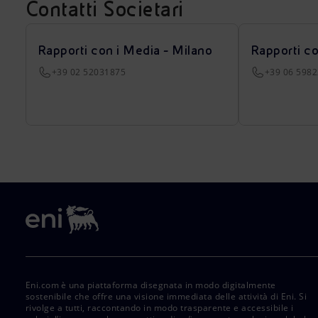
Contatti Societari
Rapporti con i Media - Milano
Rapporti c
+39 02 52031875
+39 06 598
Eni.com è una piattaforma disegnata in modo digitalmente
sostenibile che offre una visione immediata delle attività di Eni. Si
rivolge a tutti, raccontando in modo trasparente e accessibile i