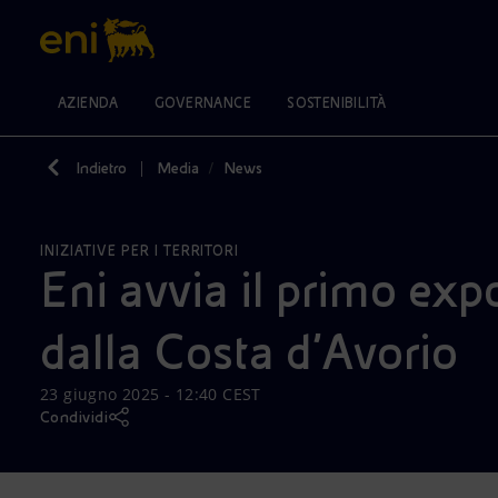
AZIENDA
GOVERNANCE
SOSTENIBILITÀ
Indietro
Media
News
REGIONI
AZIENDA
GOVERNANCE
SOSTENIBILITÀ
VISIONE
AZIONI
PRODOTTI
INVESTITORI
MEDIA
CARRIERE
VAI A
VAI A
VAI A
VAI A
VAI A
VAI A
VAI A
VAI A
VAI A
Cerca
Impegno per la sostenibilità
Diversificazione energetica
Strategia
La nostra storia
Modello di Eni
Mission e valori
Casa
Comunicati stampa
Processo di selezione
Africa
INIZIATIVE PER I TERRITORI
Consiglio di Amministrazione
Clima e decarbonizzazione
Tecnologie per la transizione
Lavorare in Eni
Identità del marchio
Persone e Partnership
Imprese
Rating ESG
News
Americhe
Eni avvia il primo expo
Titolo e politica di remunerazione
Oppure
scopri EnergIA
, la nostra nuova soluzione di 
Diversity & Inclusion
Tutela dell'ambiente
Collaborazioni per l'innovazione
Collegio Sindacale
Net Zero
Mobilità
Media kit
Welfare
Asia e Oceania
azionisti
Regole di Governance
Persone e comunità
Attività nel mondo
Modello di Business
Modello satellitare
Eventi
Formazione
Europa
Reporting e bilanci
Energia accessibile
dalla Costa d’Avorio
Struttura Organizzativa
Relazione sul Governo Societario
Trasparenza e integrità
Storie
Orientamento scolastico e professionale
Calendario finanziario
Assemblea degli azionisti
Reporting e performance
Innovazione
Pubblicazioni editoriali
Management
Gestione dei rischi
Scenari energetici
Principali Società di Eni
Azionariato
Multimedia
23 giugno 2025 - 12:40 CEST
Debito e Rating
Controlli e rischi
Condividi
Finanza sostenibile
Remunerazione
Investor tool
Gestione delle segnalazioni
Investitori individuali
Operazioni con parti correlate