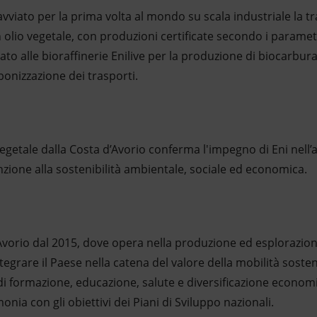
 avviato per la prima volta al mondo su scala industriale la 
 olio vegetale, con produzioni certificate secondo i paramet
nato alle bioraffinerie Enilive per la produzione di biocarbur
onizzazione dei trasporti.
 vegetale dalla Costa d’Avorio conferma l'impegno di Eni nell’
zione alla sostenibilità ambientale, sociale ed economica.
Avorio dal 2015, dove opera nella produzione ed esplorazion
ntegrare il Paese nella catena del valore della mobilità sosteni
di formazione, educazione, salute e diversificazione econom
monia con gli obiettivi dei Piani di Sviluppo nazionali.