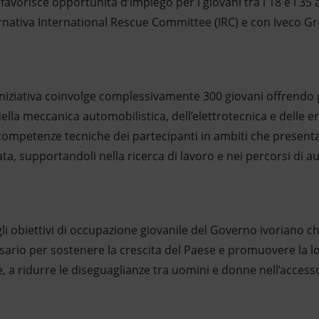
avorisce opportunità d’impiego per i giovani tra i 18 e i 35 
rnativa International Rescue Committee (IRC) e con Iveco 
l’iniziativa coinvolge complessivamente 300 giovani offrendo 
ella meccanica automobilistica, dell’elettrotecnica e delle en
le competenze tecniche dei partecipanti in ambiti che prese
a, supportandoli nella ricerca di lavoro e nei percorsi di a
gli obiettivi di occupazione giovanile del Governo ivoriano ch
sario per sostenere la crescita del Paese e promuovere la lo
e, a ridurre le diseguaglianze tra uomini e donne nell’access