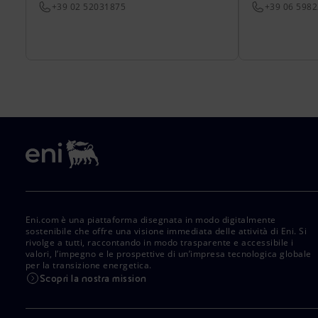
+39 02 52031875
+39 06 598
Eni.com è una piattaforma disegnata in modo digitalmente
sostenibile che offre una visione immediata delle attività di Eni. Si
rivolge a tutti, raccontando in modo trasparente e accessibile i
valori, l’impegno e le prospettive di un’impresa tecnologica globale
per la transizione energetica.
Scopri la nostra mission