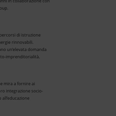
anni in collaborazione con
Group.
percorsi di istruzione
ergie rinnovabili.
ntano un’elevata domanda
uto-imprenditorialità.
e mira a fornire ai
ro integrazione socio-
o all’educazione