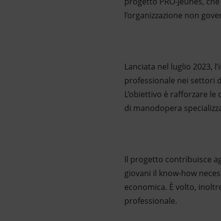
progetto PRO-Jeunes, che f
l’organizzazione non gove
Lanciata nel luglio 2023, 
professionale nei settori d
L’obiettivo è rafforzare 
di manodopera specializzat
Il progetto contribuisce a
giovani il know-how neces
economica. È volto, inoltr
professionale.