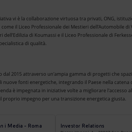
ziativa vi è la collaborazione virtuosa tra privati, ONG, istituzi
come il Liceo Professionale dei Mestieri dell’Automobile di Vr
ri dell’Edilizia di Koumassi e il Liceo Professionale di Ferk
ecialistica di qualità.
io dal 2015 attraverso un'ampia gamma di progetti che spaz
di nuove fonti energetiche, integrando il Paese nella catena d
zienda è impegnata in iniziative volte a migliorare l'accesso al
n il proprio impegno per una transizione energetica giusta.
on i Media - Roma
Investor Relations