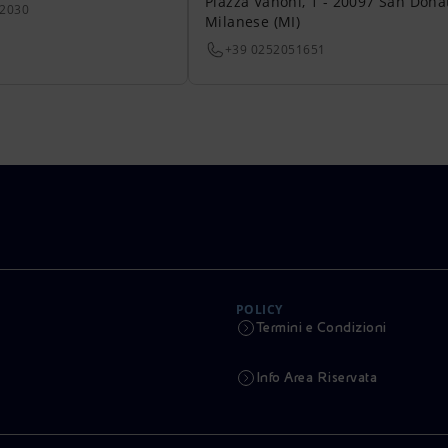
Piazza Vanoni, 1 - 20097 San Dona
22030
Milanese (MI)
+39 0252051651
POLICY
Termini e Condizioni
Info Area Riservata