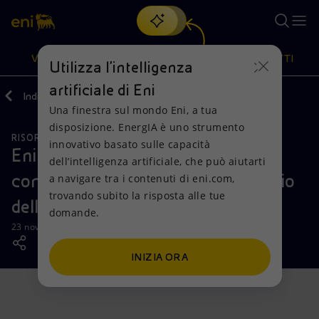
Cerca
VISIONE
AZIONI
PRODOTTI
Utilizza l'intelligenza
artificiale di Eni
Indietro
Media
News
2024
Una finestra sul mondo Eni, a tua
Oppure
scopri EnergIA
, la nostra nuova soluzione di intelligenza
disposizione. EnergIA è uno strumento
artificiale.
RISORSE NATURALI
Visione
Azioni
Prodotti
innovativo basato sulle capacità
Eni vara lo scafo di Nguya FLNG,
dell’intelligenza artificiale, che può aiutarti
confermando il calendario per l’avvio
a navigare tra i contenuti di eni.com,
Mission e valori
Diversificazione energetica
Casa
trovando subito la risposta alle tue
della Fase 2 di Congo LNG
domande.
Persone e Partnership
Tecnologie per la transizione
Imprese
23 novembre 2024 - 07:34 CET
Net Zero
Collaborazioni per l'innovazione
Mobilità
INIZIA ORA
Modello satellitare
Attività nel mondo