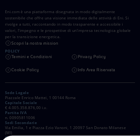
Eni.com è una piattaforma disegnata in modo digitalmente
sostenibile che offre una visione immediata delle attività di Eni. Si
rivolge a tutti, raccontando in modo trasparente e accessibile i
valori, l’impegno e le prospettive di un’impresa tecnologica globale
per la transizione energetica.
Scopri la nostra mission
POLICY
Termini e Condizioni
Privacy Policy
Cookie Policy
Info Area Riservata
Sede Legale
Piazzale Enrico Mattei, 1 00144 Roma
Capitale Sociale
€ 4.005.358.876,00 i.v.
Partita IVA
n. 00905811006
Sedi Secondarie
Via Emilia, 1 e Piazza Ezio Vanoni, 1 20097 San Donato Milanese
(MI)
C. Fiscale e Registro Imprese di Roma