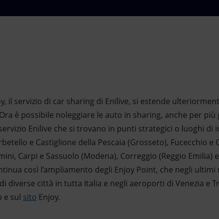
y, il servizio di car sharing di Enilive, si estende ulteriormen
a è possibile noleggiare le auto in sharing, anche per più g
 servizio Enilive che si trovano in punti strategici o luoghi di 
etello e Castiglione della Pescaia (Grosseto), Fucecchio e 
mini, Carpi e Sassuolo (Modena), Correggio (Reggio Emilia) 
tinua così l’ampliamento degli Enjoy Point, che negli ultimi 
i diverse città in tutta Italia e negli aeroporti di Venezia e Tr
p e sul
sito
Enjoy.