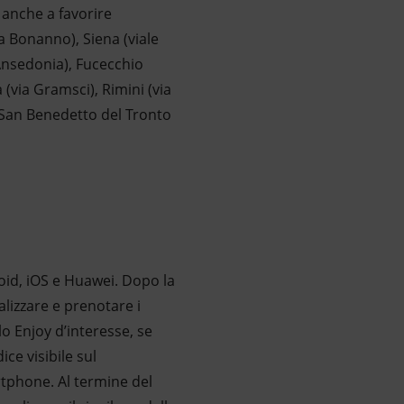
 anche a favorire
ia Bonanno), Siena (viale
a Ansedonia), Fucecchio
 (via Gramsci), Rimini (via
 e San Benedetto del Tronto
roid, iOS e Huawei. Dopo la
alizzare e prenotare i
lo Enjoy d’interesse, se
ice visibile sul
rtphone. Al termine del