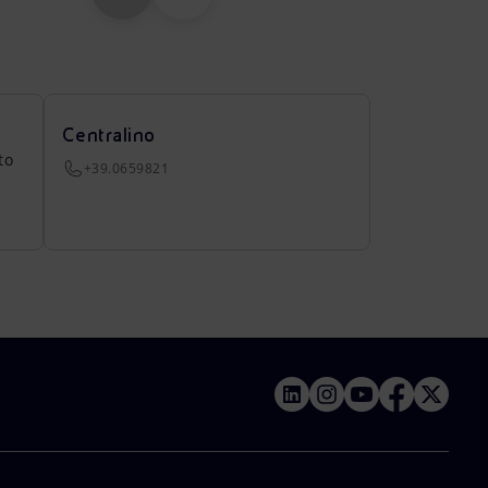
Centralino
to
+39.0659821