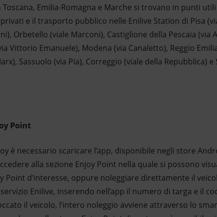
 in Toscana, Emilia-Romagna e Marche si trovano in punti utili
privati e il trasporto pubblico nelle Enilive Station di Pisa (v
ini), Orbetello (viale Marconi), Castiglione della Pescaia (vi
via Vittorio Emanuele), Modena (via Canaletto), Reggio Emilia
Marx), Sassuolo (via Pia), Correggio (viale della Repubblica)
oy Point
njoy è necessario scaricare l’app, disponibile negli store And
accedere alla sezione Enjoy Point nella quale si possono visu
joy Point d’interesse, oppure noleggiare direttamente il veico
servizio Enilive, inserendo nell’app il numero di targa e il cod
ccato il veicolo, l’intero noleggio avviene attraverso lo sma