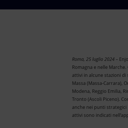
Market Abuse
Roma, 25 luglio 2024
– Enjo
Romagna e nelle Marche. Or
attivi in alcune stazioni di
Massa (Massa-Carrara), Orb
Modena, Reggio Emilia, Ri
Tronto (Ascoli Piceno). Con
anche nei punti strategici d
attivi sono indicati nell’ap