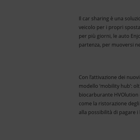
Il car sharing è una soluzi
veicolo per i propri spost
per più giorni, le auto En
partenza, per muoversi nei 
Con l’attivazione dei nuovi
modello ‘mobility hub’: oltr
biocarburante HVOlution (di
come la ristorazione degli
alla possibilità di pagare i