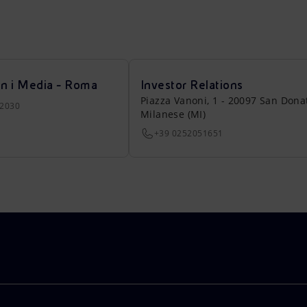
on i Media - Roma
Investor Relations
Piazza Vanoni, 1 - 20097 San Dona
22030
Milanese (MI)
+39 0252051651