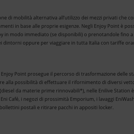
one di mobilità alternativa all’utilizzo dei mezzi privati che 
amenti in base alle proprie esigenze. Negli Enjoy Point è pos
joy in modo immediato (se disponibili) o prenotandole fino a
dintorni oppure per viaggiare in tutta Italia con tariffe orar
 Enjoy Point prosegue il percorso di trasformazione delle staz
e alla possibilità di effettuare il rifornimento di diversi vettor
esel da materie prime rinnovabili*), nelle Enilive Station è p
 Eni Café, i negozi di prossimità Emporium, i lavaggi EniWash,
 bollettini postali e ritirare pacchi in appositi locker.