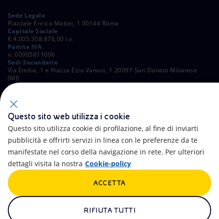
Sede Legale
Piazzale Enrico Mattei, 1 00144 Roma
Capitale Sociale
€ 4.005.358.876,00 i.v.
Partita IVA
n. 00905811006
Sedi Secondarie
Via Emilia, 1 e Piazza Ezio Vanoni, 1 20097 San Donato Milanese
(MI)
C. Fiscale e Registro Imprese di Roma
n. 00484960588
ALTRI LINK
Questo sito web utilizza i cookie
Contatti
FAQ
Questo sito utilizza cookie di profilazione, al fine di inviarti
pubblicità e offrirti servizi in linea con le preferenze da te
Accessibilità
Calendario
manifestate nel corso della navigazione in rete. Per ulteriori
dettagli visita la nostra
Cookie-policy
Newsletter
Intelligenza artificiale
ACCETTA
Aste e Bandi
Truffe e Phishing
Whistleblowing
eniSpace
RIFIUTA TUTTI