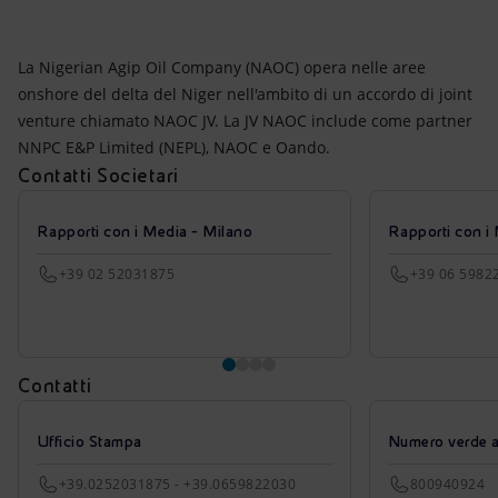
La Nigerian Agip Oil Company (NAOC) opera nelle aree
onshore del delta del Niger nell'ambito di un accordo di joint
venture chiamato NAOC JV. La JV NAOC include come partner
NNPC E&P Limited (NEPL), NAOC e Oando.
Contatti Societari
Rapporti con i Media - Milano
Rapporti con i
+39 02 52031875
+39 06 5982
Contatti
Ufficio Stampa
Numero verde azi
+39.0252031875 - +39.0659822030
800940924