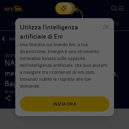
Cerca
VISIONE
AZIONI
PRODOTTI
Utilizza l'intelligenza
artificiale di Eni
Indietro
Media
News
Una finestra sul mondo Eni, a tua
Oppure
scopri EnergIA
, la nostra nuova soluzione di intelligenza
disposizione. EnergIA è uno strumento
artificiale.
SOSTENIBILITÀ
Visione
Azioni
Prodotti
innovativo basato sulle capacità
NAOC JV fornisce attrezzature
dell’intelligenza artificiale, che può aiutarti
mediche agli stati nigeriani di Rivers,
a navigare tra i contenuti di eni.com,
Mission e valori
Diversificazione energetica
Casa
trovando subito la risposta alle tue
Bayelsa, Delta e Imo
domande.
Persone e Partnership
Tecnologie per la transizione
Imprese
20 dicembre 2023 - 16:00 CET
Net Zero
Collaborazioni per l'innovazione
Mobilità
INIZIA ORA
Modello satellitare
Attività nel mondo