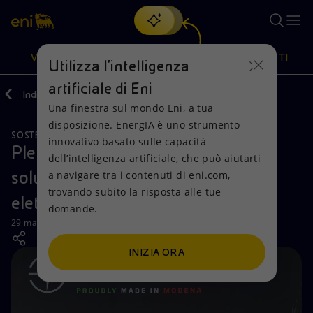
Cerca
VISIONE
AZIONI
PRODOTTI
Utilizza l'intelligenza
artificiale di Eni
Indietro
Media
News
05
Una finestra sul mondo Eni, a tua
Oppure
scopri EnergIA
, la nostra nuova soluzione di intelligenza
disposizione. EnergIA è uno strumento
artificiale.
SOSTENIBILITÀ
Visione
Azioni
Prodotti
innovativo basato sulle capacità
Plenitude ed Energica insieme per
dell’intelligenza artificiale, che può aiutarti
soluzioni innovative per la mobilità
a navigare tra i contenuti di eni.com,
Mission e valori
Diversificazione energetica
Casa
trovando subito la risposta alle tue
elettrica
domande.
Persone e Partnership
Tecnologie per la transizione
Imprese
29 maggio 2023 - 11:00 CEST
Net Zero
Collaborazioni per l'innovazione
Mobilità
INIZIA ORA
Modello satellitare
Attività nel mondo