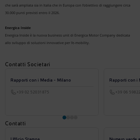
che sarà ampliata sia in Italia che in Europa con l’obiettivo di raggiungere circa
30.000 punti previsti entro il 2026.
Energica Inside
Energica Inside è la nuova business unit di Energica Motor Company dedicata
allo sviluppo di soluzioni innovative per l'e-mobility.
Contatti Societari
Rapporti con i Media - Milano
Rapporti con i
+39 02 52031875
+39 06 5982
Contatti
Ufficio Stampa
Numero verde azi