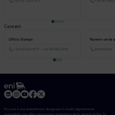
+39 02 52031875
+39 06 5982
Contatti
Ufficio Stampa
Numero verde azi
+39.0252031875 - +39.0659822030
800940924
Eni.com è una piattaforma disegnata in modo digitalmente
sostenibile che offre una visione immediata delle attività di Eni. Si