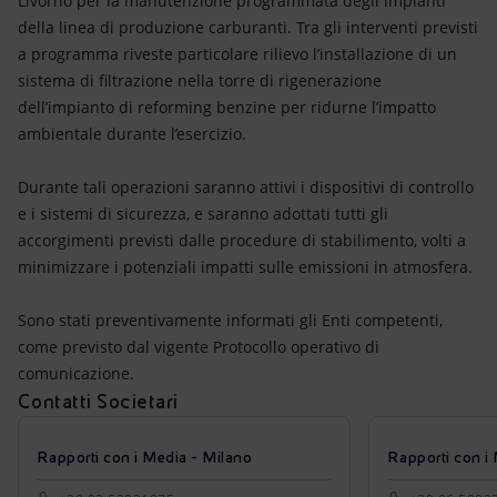
Livorno per la manutenzione programmata degli impianti
Energia accessibile
della linea di produzione carburanti. Tra gli interventi previsti
a programma riveste particolare rilievo l’installazione di un
Innovazione
sistema di filtrazione nella torre di rigenerazione
dell’impianto di reforming benzine per ridurne l’impatto
Scenari energetici
ambientale durante l’esercizio.
Durante tali operazioni saranno attivi i dispositivi di controllo
e i sistemi di sicurezza, e saranno adottati tutti gli
accorgimenti previsti dalle procedure di stabilimento, volti a
minimizzare i potenziali impatti sulle emissioni in atmosfera.
Sono stati preventivamente informati gli Enti competenti,
come previsto dal vigente Protocollo operativo di
comunicazione.
Contatti Societari
Rapporti con i Media - Milano
Rapporti con i