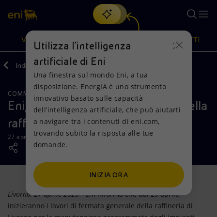
Cerca
VISIONE
AZIONI
PRODOTTI
Utilizza l'intelligenza
artificiale di Eni
Indietro
Media
News
04
Una finestra sul mondo Eni, a tua
Oppure
scopri EnergIA
, la nostra nuova soluzione di intelligenza
disposizione. EnergIA è uno strumento
artificiale.
COMMENTI E PRECISAZIONI
Visione
Azioni
Prodotti
innovativo basato sulle capacità
Eni, manutenzione programmata della
dell’intelligenza artificiale, che può aiutarti
raffineria di Livorno
a navigare tra i contenuti di eni.com,
Mission e valori
Diversificazione energetica
Casa
trovando subito la risposta alle tue
27 aprile 2023 - 16:05 CEST
domande.
Persone e Partnership
Tecnologie per la transizione
Imprese
Net Zero
Collaborazioni per l'innovazione
Mobilità
INIZIA ORA
Livorno, 27 aprile 2023
- Eni informa che dal 29 aprile
Modello satellitare
Attività nel mondo
inizieranno i lavori di fermata generale della raffineria di