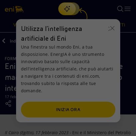
Cerca
VISIONE
AZIONI
PRODOTTI
Utilizza l'intelligenza
artificiale di Eni
Indietro
Media
News
02
Una finestra sul mondo Eni, a tua
Oppure
scopri EnergIA
, la nostra nuova soluzione di intelligenza
disposizione. EnergIA è uno strumento
artificiale.
FORMAZIONE E LAVORO
Visione
Azioni
Prodotti
innovativo basato sulle capacità
Eni sostiene lo sviluppo delle risorse
dell’intelligenza artificiale, che può aiutarti
manageriali per il settore petrolifero
a navigare tra i contenuti di eni.com,
Mission e valori
Diversificazione energetica
Casa
trovando subito la risposta alle tue
internazionale in Egitto
domande.
Persone e Partnership
Tecnologie per la transizione
Imprese
17 febbraio 2023 - 16:20 CET
Net Zero
Collaborazioni per l'innovazione
Mobilità
INIZIA ORA
Modello satellitare
Attività nel mondo
Il Cairo (Egitto), 17 febbraio 2023 -
Eni e il Ministero del Petrolio