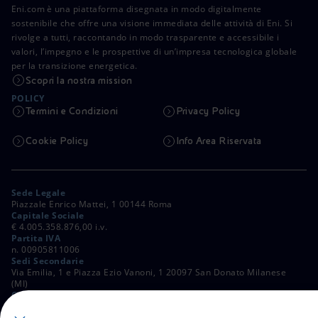
Eni.com è una piattaforma disegnata in modo digitalmente
sostenibile che offre una visione immediata delle attività di Eni. Si
rivolge a tutti, raccontando in modo trasparente e accessibile i
valori, l’impegno e le prospettive di un’impresa tecnologica globale
per la transizione energetica.
Scopri la nostra mission
POLICY
Termini e Condizioni
Privacy Policy
Cookie Policy
Info Area Riservata
Sede Legale
Piazzale Enrico Mattei, 1 00144 Roma
Capitale Sociale
€ 4.005.358.876,00 i.v.
Partita IVA
n. 00905811006
Sedi Secondarie
Via Emilia, 1 e Piazza Ezio Vanoni, 1 20097 San Donato Milanese
(MI)
C. Fiscale e Registro Imprese di Roma
n. 00484960588