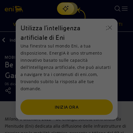
Cerca
VISIONE
AZIONI
PRODOTTI
Utilizza l'intelligenza
artificiale di Eni
Indietro
Media
News
12
Una finestra sul mondo Eni, a tua
Oppure
scopri EnergIA
, la nostra nuova soluzione di intelligenza
disposizione. EnergIA è uno strumento
artificiale.
MOBILITÀ SOSTENIBILE
Visione
Azioni
Prodotti
innovativo basato sulle capacità
Be Charge presenta a Milano “Il
dell’intelligenza artificiale, che può aiutarti
Garage Elettrico di Babbo Natale”
a navigare tra i contenuti di eni.com,
Mission e valori
Diversificazione energetica
Casa
trovando subito la risposta alle tue
06 dicembre 2022 - 10:00 CET
domande.
Persone e Partnership
Tecnologie per la transizione
Imprese
Net Zero
Collaborazioni per l'innovazione
Mobilità
INIZIA ORA
Milano, 6 dicembre 2022
– Be Charge, società controllata da
Modello satellitare
Attività nel mondo
Plenitude (Eni) dedicata alla diffusione delle infrastrutture di