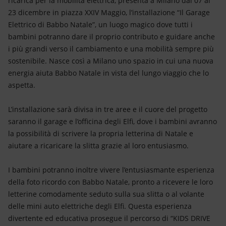
ricarica per la mobilità elettrica, presenta a Milano dal 07 al
Energia accessibile
23 dicembre in piazza XXIV Maggio, l’installazione “Il Garage
Elettrico di Babbo Natale”, un luogo magico dove tutti i
Innovazione
bambini potranno dare il proprio contributo e guidare anche
i più grandi verso il cambiamento e una mobilità sempre più
Scenari energetici
sostenibile. Nasce così a Milano uno spazio in cui una nuova
energia aiuta Babbo Natale in vista del lungo viaggio che lo
aspetta.
L’installazione sarà divisa in tre aree e il cuore del progetto
saranno il garage e l’officina degli Elfi, dove i bambini avranno
la possibilità di scrivere la propria letterina di Natale e
aiutare a ricaricare la slitta grazie al loro entusiasmo.
I bambini potranno inoltre vivere l’entusiasmante esperienza
della foto ricordo con Babbo Natale, pronto a ricevere le loro
letterine comodamente seduto sulla sua slitta o al volante
delle mini auto elettriche degli Elfi. Questa esperienza
divertente ed educativa prosegue il percorso di “KIDS DRIVE