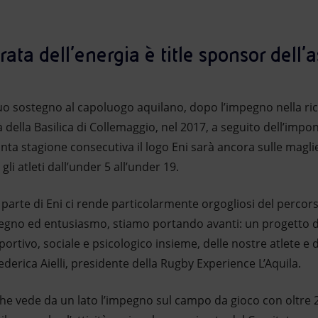
rata dell’energia è title sponsor dell
 suo sostegno al capoluogo aquilano, dopo l’impegno nella r
à della Basilica di Collemaggio, nel 2017, a seguito dell’impo
quinta stagione consecutiva il logo Eni sarà ancora sulle magl
e gli atleti dall’under 5 all’under 19.
da parte di Eni ci rende particolarmente orgogliosi del perc
gno ed entusiasmo, stiamo portando avanti: un progetto di c
portivo, sociale e psicologico insieme, delle nostre atlete e de
ederica Aielli, presidente della Rugby Experience L’Aquila.
 vede da un lato l’impegno sul campo da gioco con oltre 250 