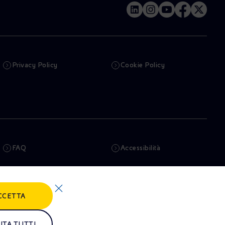
Privacy Policy
Cookie Policy
FAQ
Accessibilità
Newsletter
Intelligenza artificiale
CCETTA
Truffe e Phishing
Whistleblowing
Remit
Alluvioni
UTA TUTTI