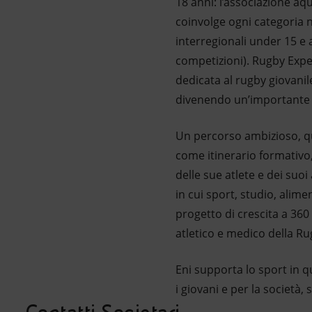
18 anni: l’associazione aq
coinvolge ogni categoria n
interregionali under 15 e
competizioni). Rugby Exper
dedicata al rugby giovanil
divenendo un’importante oc
Un percorso ambizioso, quin
come itinerario formativo,
delle sue atlete e dei suo
in cui sport, studio, alim
progetto di crescita a 360 g
atletico e medico della Ru
Eni supporta lo sport in q
i giovani e per la società,