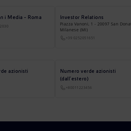
on i Media - Roma
Investor Relations
Piazza Vanoni, 1 - 20097 San Dona
22030
Milanese (MI)
+39 0252051651
de azionisti
Numero verde azionisti
(dall’estero)
+80011223456