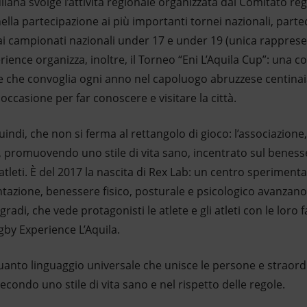
uilana svolge l’attività regionale organizzata dal Comitato re
ella partecipazione ai più importanti tornei nazionali, part
 ai campionati nazionali under 17 e under 19 (unica rappres
ience organizza, inoltre, il Torneo “Eni L’Aquila Cup”: una 
e che convoglia ogni anno nel capoluogo abruzzese centinaia 
casione per far conoscere e visitare la città.
di, che non si ferma al rettangolo di gioco: l’associazione, i
 promuovendo uno stile di vita sano, incentrato sul benesse
i atleti. È del 2017 la nascita di Rex Lab: un centro sperimen
entazione, benessere fisico, posturale e psicologico avanzano
radi, che vede protagonisti le atlete e gli atleti con le loro f
gby Experience L’Aquila.
uanto linguaggio universale che unisce le persone e straordi
 secondo uno stile di vita sano e nel rispetto delle regole.