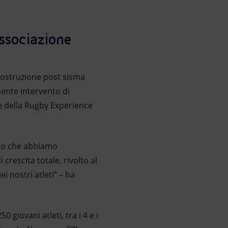
’associazione
icostruzione post sisma
nente intervento di
ie della Rugby Experience
orso che abbiamo
rescita totale, rivolto al
i nostri atleti” – ha
giovani atleti, tra i 4 e i