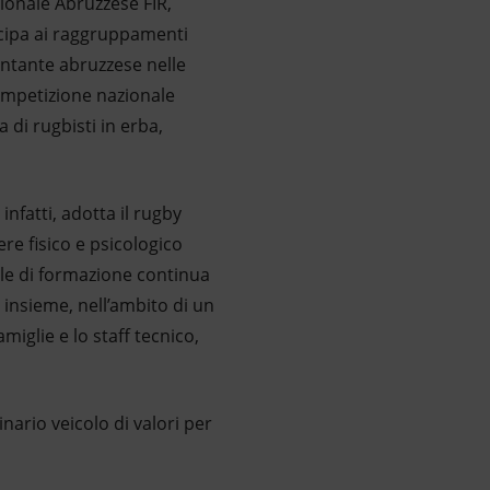
gionale Abruzzese FIR,
ecipa ai raggruppamenti
entante abruzzese nelle
competizione nazionale
di rugbisti in erba,
nfatti, adotta il rugby
re fisico e psicologico
tale di formazione continua
 insieme, nell’ambito di un
amiglie e lo staff tecnico,
nario veicolo di valori per