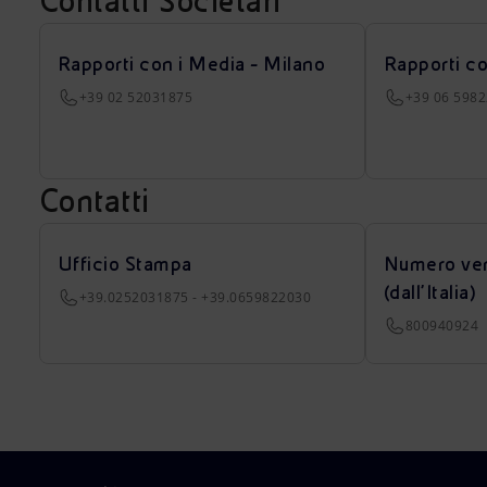
Contatti Societari
Rapporti con i Media - Milano
Rapporti c
+39 02 52031875
+39 06 598
Contatti
Ufficio Stampa
Numero ver
(dall’Italia)
+39.0252031875 - +39.0659822030
800940924