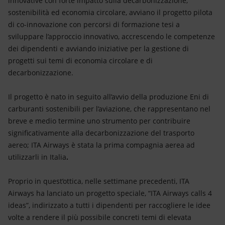
innovative con forte impatto sulla decarbonizzazione,
Energia accessibile
sostenibilità ed economia circolare, avviano il progetto pilota
di co-innovazione con percorsi di formazione tesi a
Innovazione
sviluppare l’approccio innovativo, accrescendo le competenze
dei dipendenti e avviando iniziative per la gestione di
Scenari energetici
progetti sui temi di economia circolare e di
decarbonizzazione.
Il progetto è nato in seguito all’avvio della produzione Eni di
carburanti sostenibili per l’aviazione, che rappresentano nel
breve e medio termine uno strumento per contribuire
significativamente alla decarbonizzazione del trasporto
aereo; ITA Airways è stata la prima compagnia aerea ad
utilizzarli in Italia
.
Proprio in quest’ottica, nelle settimane precedenti, ITA
Airways ha lanciato un progetto speciale, “ITA Airways calls 4
ideas”, indirizzato a tutti i dipendenti per raccogliere le idee
volte a rendere il più possibile concreti temi di elevata