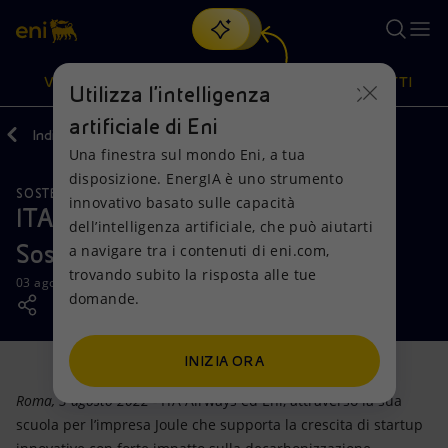
Cerca
VISIONE
AZIONI
PRODOTTI
Utilizza l'intelligenza
artificiale di Eni
Indietro
Media
News
08
Una finestra sul mondo Eni, a tua
Oppure
scopri EnergIA
, la nostra nuova soluzione di intelligenza
disposizione. EnergIA è uno strumento
artificiale.
SOSTENIBILITÀ
Visione
Azioni
Prodotti
innovativo basato sulle capacità
ITA Airways ed Eni insieme per la
dell’intelligenza artificiale, che può aiutarti
Sostenibilità Aeronautica
a navigare tra i contenuti di eni.com,
Mission e valori
Diversificazione energetica
Casa
trovando subito la risposta alle tue
03 agosto 2022 - 10:30 CEST
domande.
Persone e Partnership
Tecnologie per la transizione
Imprese
Net Zero
Collaborazioni per l'innovazione
Mobilità
INIZIA ORA
Roma, 3 agosto 2022 -
ITA Airways ed Eni, attraverso la sua
Modello satellitare
Attività nel mondo
scuola per l’impresa Joule che supporta la crescita di startup