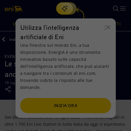
Cerca
VISIONE
AZIONI
PRODOTTI
Utilizza l'intelligenza
artificiale di Eni
Indietro
Media
News
07
Una finestra sul mondo Eni, a tua
Oppure
scopri EnergIA
, la nostra nuova soluzione di intelligenza
disposizione. EnergIA è uno strumento
artificiale.
EVENTI
Visione
Azioni
Prodotti
innovativo basato sulle capacità
Le stazioni di servizio Eni parlano
dell’intelligenza artificiale, che può aiutarti
anche in dialetto
a navigare tra i contenuti di eni.com,
Mission e valori
Diversificazione energetica
Casa
trovando subito la risposta alle tue
18 luglio 2022 - 11:50 CEST
domande.
Persone e Partnership
Tecnologie per la transizione
Imprese
Net Zero
Collaborazioni per l'innovazione
Mobilità
INIZIA ORA
San Donato Milanese (MI), 18 luglio 2022
– I terminali digitali in
Modello satellitare
Attività nel mondo
oltre 1.700 Eni Live Station in tutta Italia da oggi si esprimono