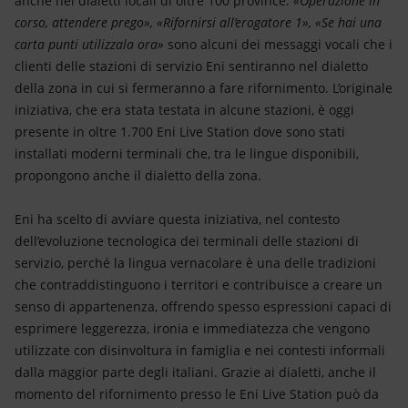
anche nei dialetti locali di oltre 100 province.
«Operazione in
Energia accessibile
corso, attendere prego», «Rifornirsi all’erogatore 1», «Se hai una
carta punti utilizzala ora»
sono alcuni dei messaggi vocali che i
Innovazione
clienti delle stazioni di servizio Eni sentiranno nel dialetto
della zona in cui si fermeranno a fare rifornimento. L’originale
Scenari energetici
iniziativa, che era stata testata in alcune stazioni, è oggi
presente in oltre 1.700 Eni Live Station dove sono stati
installati moderni terminali che, tra le lingue disponibili,
propongono anche il dialetto della zona.
Eni ha scelto di avviare questa iniziativa, nel contesto
dell’evoluzione tecnologica dei terminali delle stazioni di
servizio, perché la lingua vernacolare è una delle tradizioni
che contraddistinguono i territori e contribuisce a creare un
senso di appartenenza, offrendo spesso espressioni capaci di
esprimere leggerezza, ironia e immediatezza che vengono
utilizzate con disinvoltura in famiglia e nei contesti informali
dalla maggior parte degli italiani. Grazie ai dialetti, anche il
momento del rifornimento presso le Eni Live Station può da