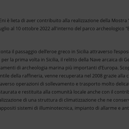
Eni è lieta di aver contribuito alla realizzazione della Mostra “U
 luglio al 10 ottobre 2022 all'interno del parco archeologico "
onta il passaggio dell’eroe greco in Sicilia attraverso l’espo
er la prima volta in Sicilia, il relitto della Nave arcaica di Gel
vamenti di archeologia marina più importanti d’Europa. Sc
tile della raffineria, venne recuperata nel 2008 grazie alla 
raverso operazioni di sollevamento e trasporto molto delica
aurata e restituita alla comunità locale anche con il contrib
alizzazione di una struttura di climatizzazione che ne conserv
 appositi sistemi di illuminotecnica, impianto di allarme e an