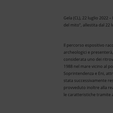
Market Abuse
Gela (CL), 22 luglio 2022 – 
del mito”, allestita dal 22
Il percorso espositivo racc
archeologici e presenterà, p
considerata uno dei ritro
1988 nel mare vicino al pon
Soprintendenza e Eni, att
stata successivamente rest
provveduto inoltre alla re
le caratteristiche tramite