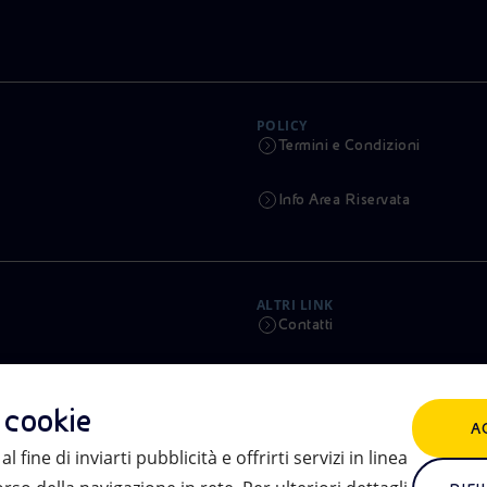
POLICY
Termini e Condizioni
Info Area Riservata
ALTRI LINK
Contatti
Calendario
i cookie
A
Aste e Bandi
l fine di inviarti pubblicità e offrirti servizi in linea