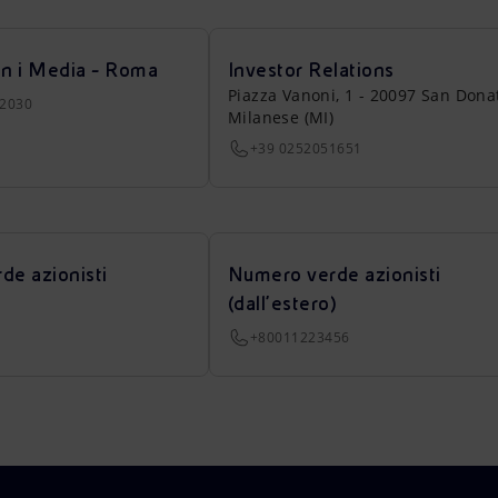
on i Media - Roma
Investor Relations
Piazza Vanoni, 1 - 20097 San Dona
22030
Milanese (MI)
+39 0252051651
de azionisti
Numero verde azionisti
(dall’estero)
+80011223456