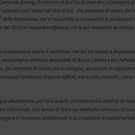
Generale Energy Evolution di Eni ha dichiarato:
«Coniugare gli
 e culturali sono valori nel dna di Eni, che poniamo al centro dei n
” della transizione, che ci ha portato a riconvertire le produzioni 
 nel 2019 la nuova bioraffineria, tra le più innovative al mondo.
i riconversione anche il contributo che Eni ha messo a disposizion
archeologico dell’area demaniale di Bosco Littorio e per l’allest
, far convivere la storia con lo sviluppo, accrescere la capacità 
comunità sembrano imprese difficili, ma a volte riescono, come o
parallelamente portare avanti un’imponente attività di ri
aree industriali, che fanno di Gela un esempio virtuoso di tra
niugare il recupero ambientale e la creazione di opportunità