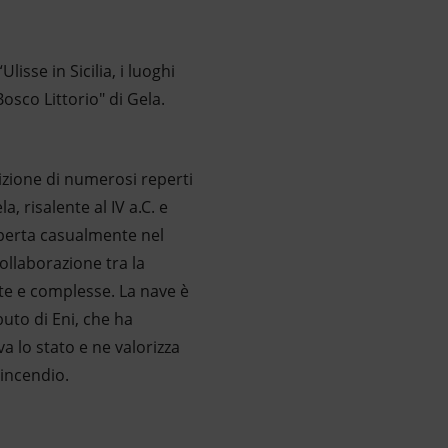
lisse in Sicilia, i luoghi
Bosco Littorio" di Gela.
sizione di numerosi reperti
a, risalente al IV a.C. e
operta casualmente nel
collaborazione tra la
te e complesse. La nave è
uto di Eni, che ha
a lo stato e ne valorizza
tincendio.