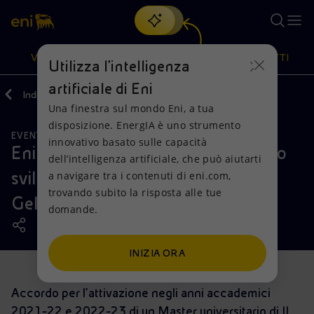
Cerca
VISIONE
AZIONI
PRODOTTI
Utilizza l'intelligenza
artificiale di Eni
Indietro
Media
News
2021
07
Una finestra sul mondo Eni, a tua
Oppure
scopri EnergIA
, la nostra nuova soluzione di intelligenza
disposizione. EnergIA è uno strumento
artificiale.
EVENTI
Visione
Azioni
Prodotti
innovativo basato sulle capacità
Eni e Università Kore, alleanza per lo
dell’intelligenza artificiale, che può aiutarti
sviluppo di un polo universitario a
a navigare tra i contenuti di eni.com,
Mission e valori
Diversificazione energetica
Casa
trovando subito la risposta alle tue
Gela
domande.
Persone e Partnership
Tecnologie per la transizione
Imprese
Net Zero
Collaborazioni per l'innovazione
Mobilità
INIZIA ORA
Modello satellitare
Attività nel mondo
Accordo per l’attivazione negli anni accademici
2021-22 e 2022-23 di un Master universitario di II