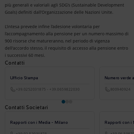
più generali e valoriali agli SDG’s (Sustainable Development
Goals) definiti dall’Organizzazione delle Nazioni Unite.
L’intesa prevede infine l’adesione volontaria per
l’accompagnamento alla pensione per un numero massimo di
900 risorse che matureranno, nel periodo di vigenza
dell'accordo stesso, il requisito di accesso alla pensione entro
i successivi 60 mesi.
Contatti
Ufficio Stampa
Numero verde azi
+39.0252031875 - +39.0659822030
800940924
Contatti Societari
Rapporti con i Media - Milano
Rapporti con i
+39 02 52031875
+39 06 5982