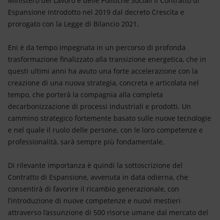
Ministero del Lavoro e delle Politiche Sociali il Contratto di
Energia accessibile
Espansione introdotto nel 2019 dal decreto Crescita e
prorogato con la Legge di Bilancio 2021.
Innovazione
Eni è da tempo impegnata in un percorso di profonda
Scenari energetici
trasformazione finalizzato alla transizione energetica, che in
questi ultimi anni ha avuto una forte accelerazione con la
creazione di una nuova strategia, concreta e articolata nel
tempo, che porterà la compagnia alla completa
decarbonizzazione di processi industriali e prodotti. Un
cammino strategico fortemente basato sulle nuove tecnologie
e nel quale il ruolo delle persone, con le loro competenze e
professionalità, sarà sempre più fondamentale.
Di rilevante importanza è quindi la sottoscrizione del
Contratto di Espansione, avvenuta in data odierna, che
consentirà di favorire il ricambio generazionale, con
l’introduzione di nuove competenze e nuovi mestieri
attraverso l’assunzione di 500 risorse umane dal mercato del