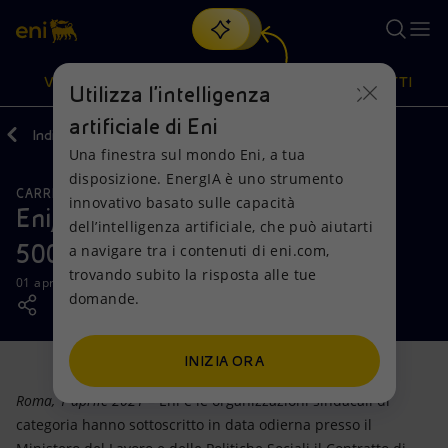
Cerca
VISIONE
AZIONI
PRODOTTI
Utilizza l'intelligenza
artificiale di Eni
Indietro
Media
News
2021
04
Una finestra sul mondo Eni, a tua
Oppure
scopri EnergIA
, la nostra nuova soluzione di intelligenza
disposizione. EnergIA è uno strumento
artificiale.
CARRIERE
Visione
Azioni
Prodotti
innovativo basato sulle capacità
Eni, via al contratto di espansione:
dell’intelligenza artificiale, che può aiutarti
500 nuove assunzioni già nel 2021
a navigare tra i contenuti di eni.com,
Mission e valori
Diversificazione energetica
Casa
trovando subito la risposta alle tue
01 aprile 2021 - 18:12 CEST
domande.
Persone e Partnership
Tecnologie per la transizione
Imprese
Net Zero
Collaborazioni per l'innovazione
Mobilità
INIZIA ORA
Roma, 1 aprile 2021
– Eni e le organizzazioni sindacali di
Modello satellitare
Attività nel mondo
categoria hanno sottoscritto in data odierna presso il